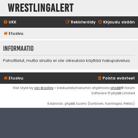
WrestlingAlert
UKK
Rekisteröidy
Kirjaudu sisään
Etusivu
Informaatio
Pahoittelut, mutta sinulla ei ole oikeuksia käyttää hakupalvelua.
Etusivu
Poista evästeet
Flat Style by
Ian Bradley
• Keskustelufoorumin ohjelmisto
phpBB
® Forum
Software © phpBB Limited
Käännös: phpBB Suomi (lurttinen, harritapio, Pettis)