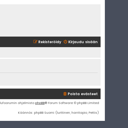
Rekisteröidy
Kirjaudu sisään
Poista evästeet
lufoorumin ohjelmisto
phpBB
® Forum Software © phpBB Limited
Käännös: phpBB Suomi (lurttinen, harritapio, Pettis)