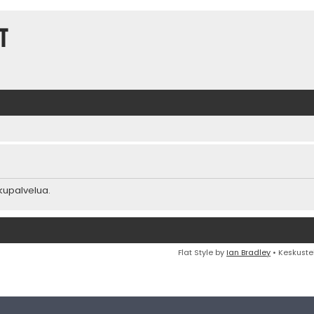
t
akupalvelua.
Flat Style by
Ian Bradley
• Keskuste