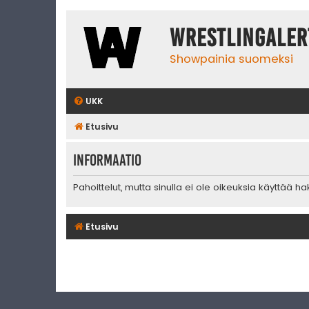
WrestlingAler
Showpainia suomeksi
UKK
Etusivu
Informaatio
Pahoittelut, mutta sinulla ei ole oikeuksia käyttää h
Etusivu