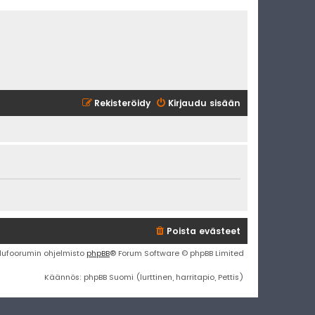
Rekisteröidy
Kirjaudu sisään
Poista evästeet
lufoorumin ohjelmisto
phpBB
® Forum Software © phpBB Limited
Käännös: phpBB Suomi (lurttinen, harritapio, Pettis)