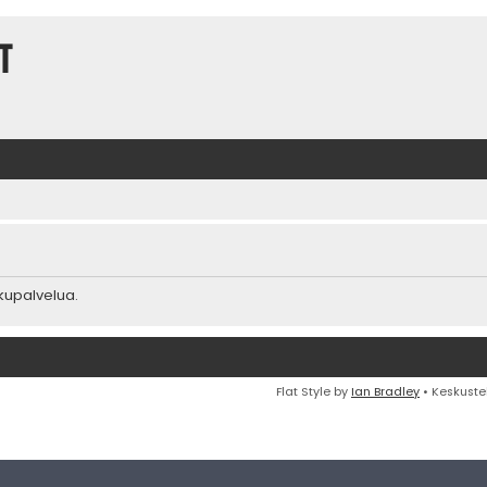
t
akupalvelua.
Flat Style by
Ian Bradley
• Keskuste