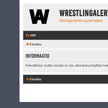
WrestlingAler
Showpainia suomeksi
UKK
Etusivu
Informaatio
Pahoittelut, mutta sinulla ei ole oikeuksia käyttää h
Etusivu