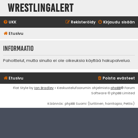
WrestlingAlert
UKK
Rekisteröidy
Kirjaudu sisään
Etusivu
Informaatio
Pahoittelut, mutta sinulla ei ole oikeuksia käyttää hakupalvelua.
Etusivu
Poista evästeet
Flat Style by
Ian Bradley
• Keskustelufoorumin ohjelmisto
phpBB
® Forum
Software © phpBB Limited
Käännös: phpBB Suomi (lurttinen, harritapio, Pettis)