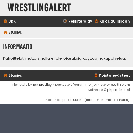
WrestlingAlert
UKK
Rekisteröidy
Kirjaudu sisään
Etusivu
Informaatio
Pahoittelut, mutta sinulla ei ole oikeuksia käyttää hakupalvelua.
Etusivu
Poista evästeet
Flat Style by
Ian Bradley
• Keskustelufoorumin ohjelmisto
phpBB
® Forum
Software © phpBB Limited
Käännös: phpBB Suomi (lurttinen, harritapio, Pettis)