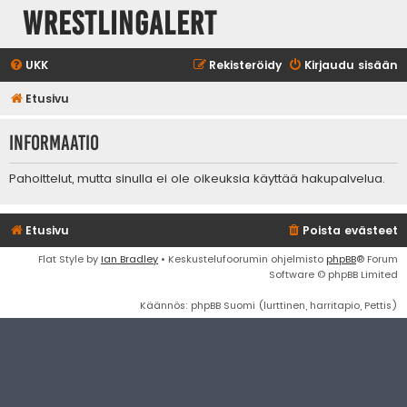
WrestlingAlert
UKK
Rekisteröidy
Kirjaudu sisään
Etusivu
Informaatio
Pahoittelut, mutta sinulla ei ole oikeuksia käyttää hakupalvelua.
Etusivu
Poista evästeet
Flat Style by
Ian Bradley
• Keskustelufoorumin ohjelmisto
phpBB
® Forum
Software © phpBB Limited
Käännös: phpBB Suomi (lurttinen, harritapio, Pettis)