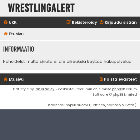
WrestlingAlert
UKK
Rekisteröidy
Kirjaudu sisään
Etusivu
Informaatio
Pahoittelut, mutta sinulla ei ole oikeuksia käyttää hakupalvelua.
Etusivu
Poista evästeet
Flat Style by
Ian Bradley
• Keskustelufoorumin ohjelmisto
phpBB
® Forum
Software © phpBB Limited
Käännös: phpBB Suomi (lurttinen, harritapio, Pettis)