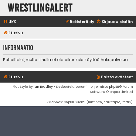
WrestlingAlert
UKK
Rekisteröidy
Kirjaudu sisään
Etusivu
Informaatio
Pahoittelut, mutta sinulla ei ole oikeuksia käyttää hakupalvelua.
Etusivu
Poista evästeet
Flat Style by
Ian Bradley
• Keskustelufoorumin ohjelmisto
phpBB
® Forum
Software © phpBB Limited
Käännös: phpBB Suomi (lurttinen, harritapio, Pettis)