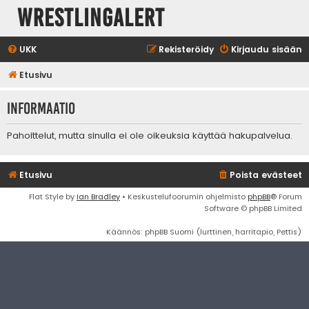
WrestlingAlert
UKK
Rekisteröidy
Kirjaudu sisään
Etusivu
Informaatio
Pahoittelut, mutta sinulla ei ole oikeuksia käyttää hakupalvelua.
Etusivu
Poista evästeet
Flat Style by
Ian Bradley
• Keskustelufoorumin ohjelmisto
phpBB
® Forum
Software © phpBB Limited
Käännös: phpBB Suomi (lurttinen, harritapio, Pettis)