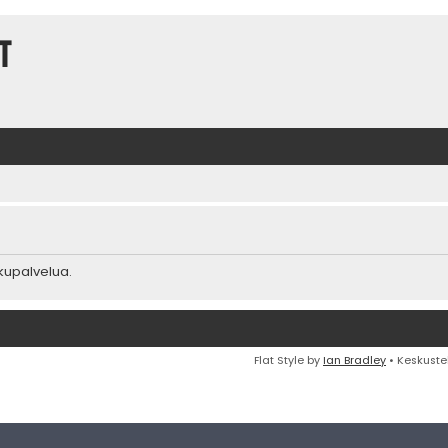
t
akupalvelua.
Flat Style by
Ian Bradley
• Keskuste