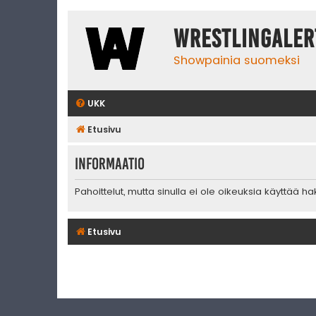
WrestlingAler
Showpainia suomeksi
UKK
Etusivu
Informaatio
Pahoittelut, mutta sinulla ei ole oikeuksia käyttää h
Etusivu