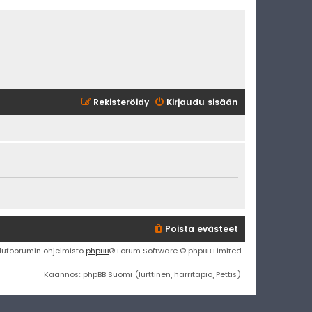
Rekisteröidy
Kirjaudu sisään
Poista evästeet
lufoorumin ohjelmisto
phpBB
® Forum Software © phpBB Limited
Käännös: phpBB Suomi (lurttinen, harritapio, Pettis)