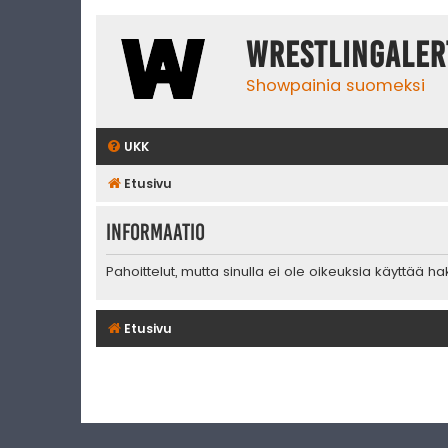
WrestlingAler
Showpainia suomeksi
UKK
Etusivu
Informaatio
Pahoittelut, mutta sinulla ei ole oikeuksia käyttää h
Etusivu