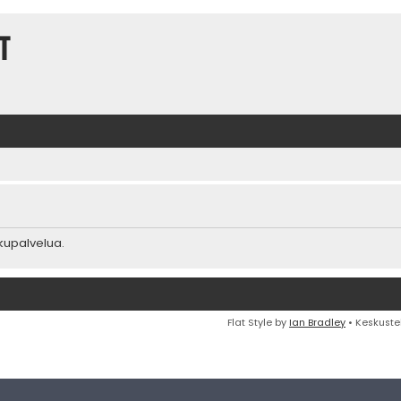
t
akupalvelua.
Flat Style by
Ian Bradley
• Keskuste