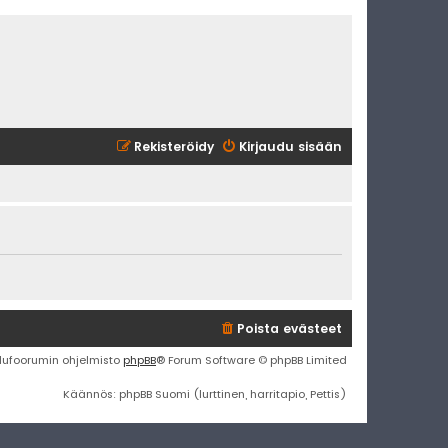
Rekisteröidy
Kirjaudu sisään
Poista evästeet
lufoorumin ohjelmisto
phpBB
® Forum Software © phpBB Limited
Käännös: phpBB Suomi (lurttinen, harritapio, Pettis)