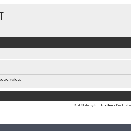
t
akupalvelua.
Flat Style by
Ian Bradley
• Keskuste