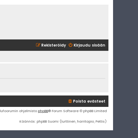
Rekisteröidy
Kirjaudu sisään
Poista evästeet
lufoorumin ohjelmisto
phpBB
® Forum Software © phpBB Limited
Käännös: phpBB Suomi (lurttinen, harritapio, Pettis)