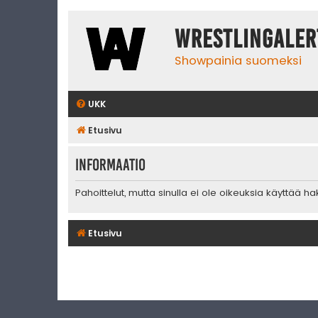
WrestlingAler
Showpainia suomeksi
UKK
Etusivu
Informaatio
Pahoittelut, mutta sinulla ei ole oikeuksia käyttää h
Etusivu