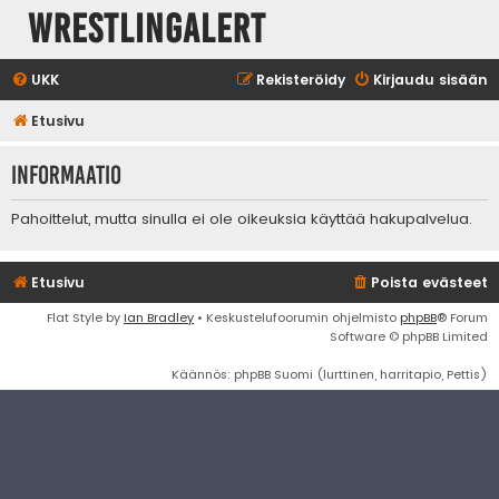
WrestlingAlert
UKK
Rekisteröidy
Kirjaudu sisään
Etusivu
Informaatio
Pahoittelut, mutta sinulla ei ole oikeuksia käyttää hakupalvelua.
Etusivu
Poista evästeet
Flat Style by
Ian Bradley
• Keskustelufoorumin ohjelmisto
phpBB
® Forum
Software © phpBB Limited
Käännös: phpBB Suomi (lurttinen, harritapio, Pettis)