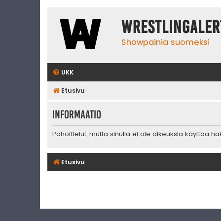
WrestlingAler
Showpainia suomeksi
UKK
Etusivu
Informaatio
Pahoittelut, mutta sinulla ei ole oikeuksia käyttää h
Etusivu