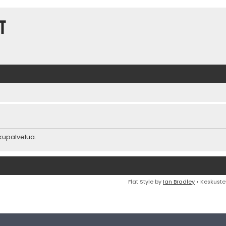
t
akupalvelua.
Flat Style by
Ian Bradley
• Keskuste