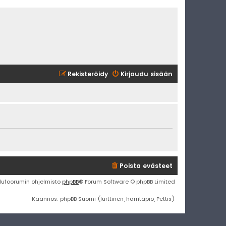
Rekisteröidy
Kirjaudu sisään
Poista evästeet
lufoorumin ohjelmisto
phpBB
® Forum Software © phpBB Limited
Käännös: phpBB Suomi (lurttinen, harritapio, Pettis)