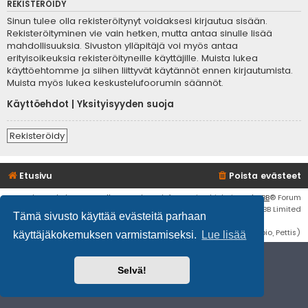
REKISTERÖIDY
Sinun tulee olla rekisteröitynyt voidaksesi kirjautua sisään.
Rekisteröityminen vie vain hetken, mutta antaa sinulle lisää
mahdollisuuksia. Sivuston ylläpitäjä voi myös antaa
erityisoikeuksia rekisteröityneille käyttäjille. Muista lukea
käyttöehtomme ja siihen liittyvät käytännöt ennen kirjautumista.
Muista myös lukea keskustelufoorumin säännöt.
Käyttöehdot
|
Yksityisyyden suoja
Rekisteröidy
Etusivu
Poista evästeet
Flat Style by
Ian Bradley
• Keskustelufoorumin ohjelmisto
phpBB
® Forum
Software © phpBB Limited
Tämä sivusto käyttää evästeitä parhaan
Käännös: phpBB Suomi (lurttinen, harritapio, Pettis)
käyttäjäkokemuksen varmistamiseksi.
Lue lisää
Selvä!