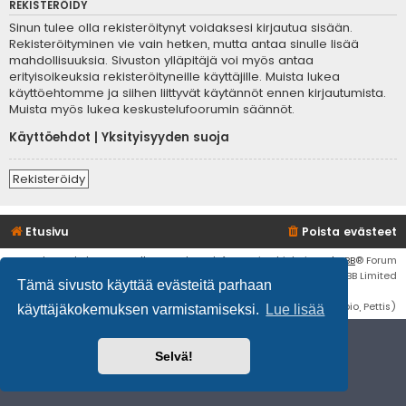
REKISTERÖIDY
Sinun tulee olla rekisteröitynyt voidaksesi kirjautua sisään.
Rekisteröityminen vie vain hetken, mutta antaa sinulle lisää
mahdollisuuksia. Sivuston ylläpitäjä voi myös antaa
erityisoikeuksia rekisteröityneille käyttäjille. Muista lukea
käyttöehtomme ja siihen liittyvät käytännöt ennen kirjautumista.
Muista myös lukea keskustelufoorumin säännöt.
Käyttöehdot
|
Yksityisyyden suoja
Rekisteröidy
Etusivu
Poista evästeet
Flat Style by
Ian Bradley
• Keskustelufoorumin ohjelmisto
phpBB
® Forum
Software © phpBB Limited
Tämä sivusto käyttää evästeitä parhaan
Käännös: phpBB Suomi (lurttinen, harritapio, Pettis)
käyttäjäkokemuksen varmistamiseksi.
Lue lisää
Selvä!