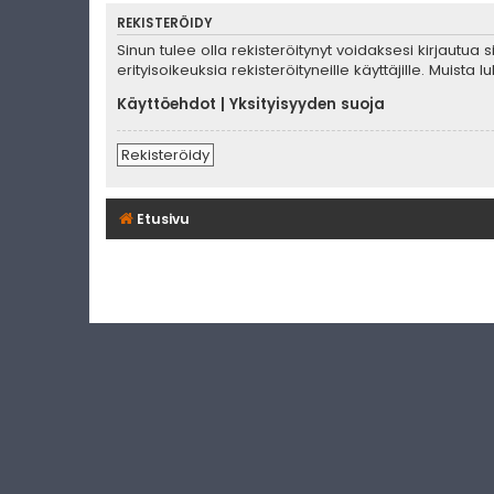
REKISTERÖIDY
Sinun tulee olla rekisteröitynyt voidaksesi kirjautua
erityisoikeuksia rekisteröityneille käyttäjille. Muis
Käyttöehdot
|
Yksityisyyden suoja
Rekisteröidy
Etusivu