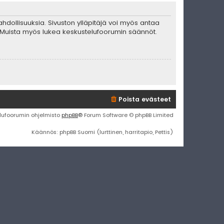
mahdollisuuksia. Sivuston ylläpitäjä voi myös antaa
ta. Muista myös lukea keskustelufoorumin säännöt.
Poista evästeet
lufoorumin ohjelmisto
phpBB
® Forum Software © phpBB Limited
Käännös: phpBB Suomi (lurttinen, harritapio, Pettis)