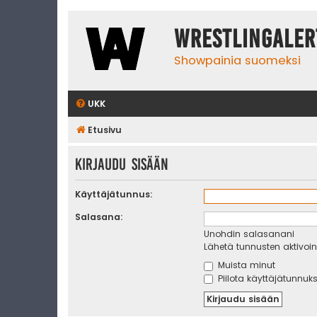
WrestlingAler
Showpainia suomeksi
UKK
Etusivu
Kirjaudu sisään
Käyttäjätunnus:
Salasana:
Unohdin salasanani
Lähetä tunnusten aktivoint
Muista minut
Piilota käyttäjätunnuks