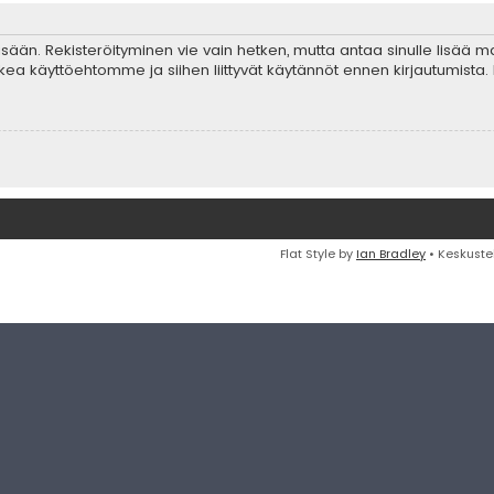
 sisään. Rekisteröityminen vie vain hetken, mutta antaa sinulle lisää 
ta lukea käyttöehtomme ja siihen liittyvät käytännöt ennen kirjautumis
Flat Style by
Ian Bradley
• Keskuste