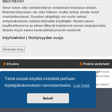
REKISTERÖIDY
Sinun tulee olla rekisteröitynyt voidaksesi kirjautua sisään.
Rekisteröityminen vie vain hetken, mutta antaa sinulle lisää
mahdollisuuksia. Sivuston ylläpitäjä voi myös antaa
erityisoikeuksia rekisteröityneille käyttäjille. Muista lukea
käyttöehtomme ja siihen liittyvät käytännöt ennen kirjautumista.
Muista myös lukea keskustelufoorumin säännöt.
Käyttöehdot
|
Yksityisyyden suoja
Rekisteröidy
Etusivu
Poista evästeet
Flat Style by
Ian Bradley
• Keskustelufoorumin ohjelmisto
phpBB
® Forum
Software © phpBB Limited
Tämä sivusto käyttää evästeitä parhaan
Käännös: phpBB Suomi (lurttinen, harritapio, Pettis)
käyttäjäkokemuksen varmistamiseksi.
Lue lisää
Selvä!