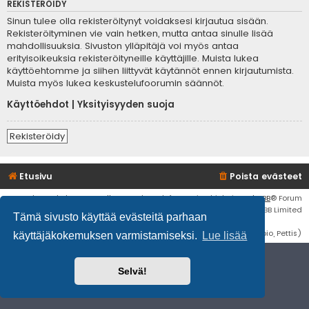
REKISTERÖIDY
Sinun tulee olla rekisteröitynyt voidaksesi kirjautua sisään.
Rekisteröityminen vie vain hetken, mutta antaa sinulle lisää
mahdollisuuksia. Sivuston ylläpitäjä voi myös antaa
erityisoikeuksia rekisteröityneille käyttäjille. Muista lukea
käyttöehtomme ja siihen liittyvät käytännöt ennen kirjautumista.
Muista myös lukea keskustelufoorumin säännöt.
Käyttöehdot
|
Yksityisyyden suoja
Rekisteröidy
Etusivu
Poista evästeet
Flat Style by
Ian Bradley
• Keskustelufoorumin ohjelmisto
phpBB
® Forum
Software © phpBB Limited
Tämä sivusto käyttää evästeitä parhaan
Käännös: phpBB Suomi (lurttinen, harritapio, Pettis)
käyttäjäkokemuksen varmistamiseksi.
Lue lisää
Selvä!