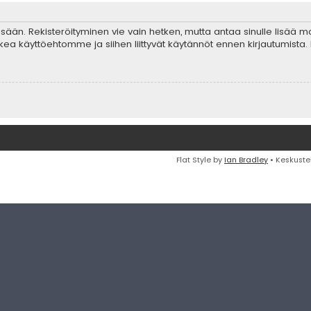
 sisään. Rekisteröityminen vie vain hetken, mutta antaa sinulle lisää 
ta lukea käyttöehtomme ja siihen liittyvät käytännöt ennen kirjautumis
Flat Style by
Ian Bradley
• Keskuste