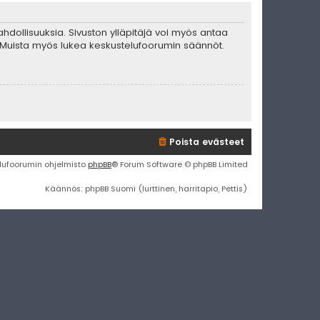
mahdollisuuksia. Sivuston ylläpitäjä voi myös antaa
ta. Muista myös lukea keskustelufoorumin säännöt.
Poista evästeet
lufoorumin ohjelmisto
phpBB
® Forum Software © phpBB Limited
Käännös: phpBB Suomi (lurttinen, harritapio, Pettis)