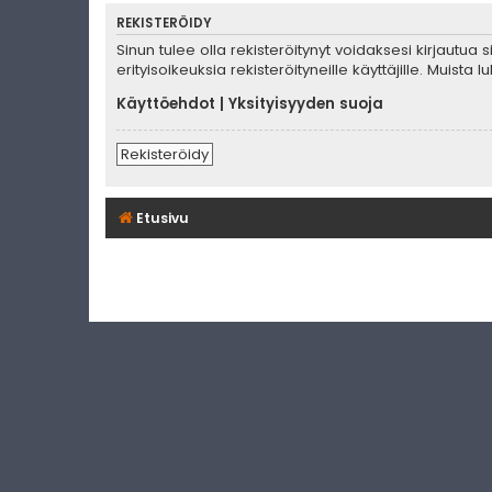
REKISTERÖIDY
Sinun tulee olla rekisteröitynyt voidaksesi kirjautua
erityisoikeuksia rekisteröityneille käyttäjille. Muis
Käyttöehdot
|
Yksityisyyden suoja
Rekisteröidy
Etusivu