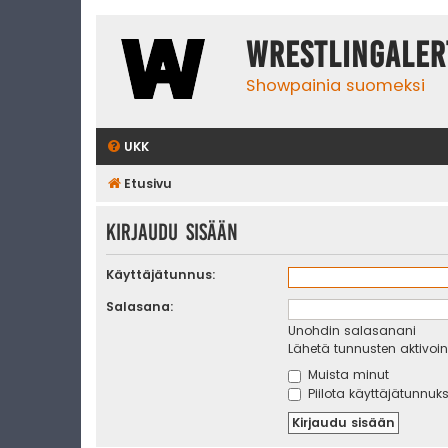
WrestlingAler
Showpainia suomeksi
UKK
Etusivu
Kirjaudu sisään
Käyttäjätunnus:
Salasana:
Unohdin salasanani
Lähetä tunnusten aktivoint
Muista minut
Piilota käyttäjätunnuks