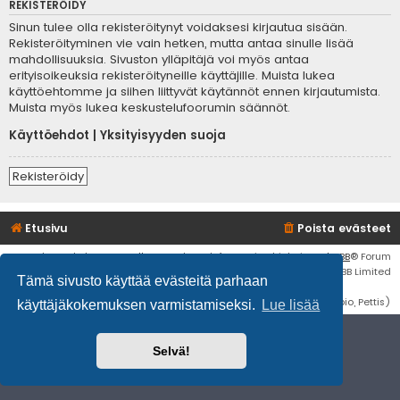
REKISTERÖIDY
Sinun tulee olla rekisteröitynyt voidaksesi kirjautua sisään.
Rekisteröityminen vie vain hetken, mutta antaa sinulle lisää
mahdollisuuksia. Sivuston ylläpitäjä voi myös antaa
erityisoikeuksia rekisteröityneille käyttäjille. Muista lukea
käyttöehtomme ja siihen liittyvät käytännöt ennen kirjautumista.
Muista myös lukea keskustelufoorumin säännöt.
Käyttöehdot
|
Yksityisyyden suoja
Rekisteröidy
Etusivu
Poista evästeet
Flat Style by
Ian Bradley
• Keskustelufoorumin ohjelmisto
phpBB
® Forum
Software © phpBB Limited
Tämä sivusto käyttää evästeitä parhaan
Käännös: phpBB Suomi (lurttinen, harritapio, Pettis)
käyttäjäkokemuksen varmistamiseksi.
Lue lisää
Selvä!