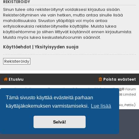
REKISTERÖIDY
Sinun tulee olla rekisteröitynyt voidaksesi kirjautua sisään.
Rekisteröityminen vie vain hetken, mutta antaa sinulle lisää
mahdollisuuksia. Sivuston ylläpitäjä voi myös antaa
erityisoikeuksia rekisteröityneille käyttäjille. Muista lukea
käyttöehtomme ja siihen liittyvät käytännöt ennen kirjautumista.
Muista myös lukea keskustelufoorumin säännöt.
Käyttöehdot
|
Yksityisyyden suoja
Rekisteröidy
Etusivu
Poista evästeet
Flat Style by
Ian Bradley
• Keskustelufoorumin ohjelmisto
phpBB
® Forum
Software © phpBB Limited
Tämä sivusto käyttää evästeitä parhaan
Käännös: phpBB Suomi (lurttinen, harritapio, Pettis)
käyttäjäkokemuksen varmistamiseksi.
Lue lisää
Selvä!