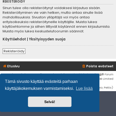
REKISTERÖIDY
Sinun tulee olla rekisteröitynyt voidaksesi kirjautua sisään.
Rekisteröityminen vie vain hetken, mutta antaa sinulle lisää
mahdollisuuksia. Sivuston ylläpitäjä voi myös antaa
erityisoikeuksia rekisteröityneille käyttäjille. Muista lukea
käyttöehtomme ja siihen liittyvät käytännöt ennen kirjautumista.
Muista myös lukea keskustelufoorumin säännöt.
Käyttöehdot
|
Yksityisyyden suoja
Rekisteröidy
Etusivu
Poista evästeet
Flat Style by
Ian Bradley
• Keskustelufoorumin ohjelmisto
phpBB
® Forum
Software © phpBB Limited
Tämä sivusto käyttää evästeitä parhaan
Käännös: phpBB Suomi (lurttinen, harritapio, Pettis)
käyttäjäkokemuksen varmistamiseksi.
Lue lisää
Selvä!