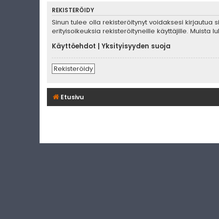
REKISTERÖIDY
Sinun tulee olla rekisteröitynyt voidaksesi kirjautua
erityisoikeuksia rekisteröityneille käyttäjille. Muis
Käyttöehdot
|
Yksityisyyden suoja
Rekisteröidy
Etusivu