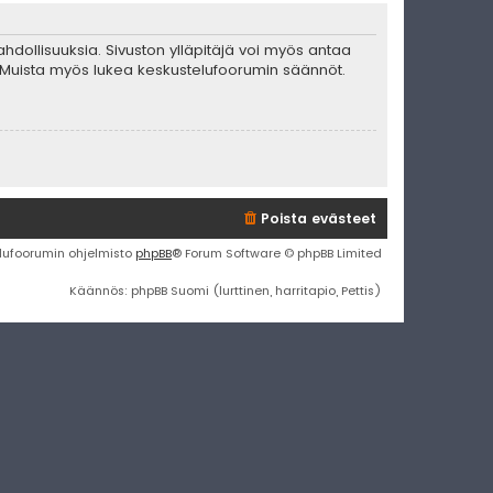
mahdollisuuksia. Sivuston ylläpitäjä voi myös antaa
ta. Muista myös lukea keskustelufoorumin säännöt.
Poista evästeet
lufoorumin ohjelmisto
phpBB
® Forum Software © phpBB Limited
Käännös: phpBB Suomi (lurttinen, harritapio, Pettis)