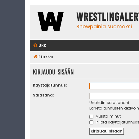
WrestlingAler
Showpainia suomeksi
UKK
Etusivu
Kirjaudu sisään
Käyttäjätunnus:
Salasana:
Unohdin salasanani
Lähetä tunnusten aktivoint
Muista minut
Piilota käyttäjätunnuks