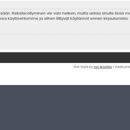
 sisään. Rekisteröityminen vie vain hetken, mutta antaa sinulle lisää 
ta lukea käyttöehtomme ja siihen liittyvät käytännöt ennen kirjautumis
Flat Style by
Ian Bradley
• Keskuste