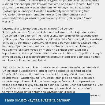
Tämä on tarkoitettu vain niille sivuille, joilla on phpBB-ohjelmiston luomaa
sisältöä. Toinen tapa, jolla keräämme tietoa on se, mitä lähetät. Tämä voi
olla, mutta ei rajoita: Viestin lähettäminen anonyyminä käyttäjänä
(Jälkeenpäin "anonyymit viestit"), rekisteröityminen "WrestlingAlert"-
sivustolle (jälkeenpäin "omat tunnuksesi") ja lähettämäsi viestit
rekisteröitymisen ja sisäänkirjautumisen jälkeen (jälkeenpäin "omat
viestisi").
Käyttäjätiliin tallennetaan ainakin nimesi (jälkeenpäin
"käyttäjätunnuksesi"), henkilökohtainen salasana, jolla kirjaudut sisään
(jälkeenpäin "salasanasi") ja henkilökohtainen toimiva sähköpostiosoite
(jälkeenpäin "sähköpostiosoitteesi"). Käyttäjätilisi "WrestlingAlert"-sivustolla
on suojattu sen maan tietoturvalailla, jossa palvelin sijaitsee. Kaikki muut
tieto käyttäjätunnuksen, salasanan ja sähköpostiosoitteen lisäksi, joita
vaadimme rekisteröityessä on meidän hallinnassamme. Kaikissa
tapauksissa voit itse päättää mitkä tiedot ovat julkisesti näkyvillä. Voit myös
liittyä ja poistua keskustelufoorumin postituslistalta koska tahansa haluat
muokkaamalla omia asetuksiasi.
Salasanasi on turvattu koodaamalla se yhdensuuntaisella menetelmällä.
On kuitenkin suositeltavaa, että et käytä samaa salasanaa kaikilla
käyttämilläsi sivustoilla. Salasanaasi voidaan käyttää kirjautumaan
käyttäjätiliisi "WrestlingAlert"-sivustolla, joten pidä se huolella tallessa.
Missään tapauksessa kukaan "WrestlingAlert"-sivustolta, phpBB tai muu
kolmas osapuoli ei kysy sinulta salasanaasi. Mikäli unohdat salasanasi. Voit
käyttää "unohdin salasanani" toimintoa phpBB-ohjelmistossa. Tämä
toiminto pyytää sinua antamaan käyttäjätunnuksesi ja
sähköpostiosoitteesi, jonka jälkeen phpBB-ohjelmisto luo uuden salasanan
ja voit kirjautua jälleen sisään.
Tämä sivusto käyttää evästeitä parhaan