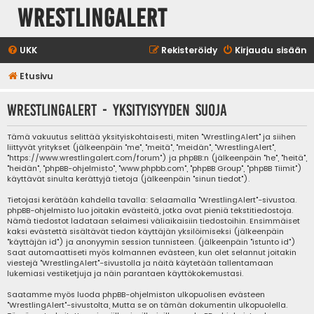
WrestlingAlert
UKK
Rekisteröidy
Kirjaudu sisään
Etusivu
WrestlingAlert - Yksityisyyden suoja
Tämä vakuutus selittää yksityiskohtaisesti, miten "WrestlingAlert" ja siihen
liittyvät yritykset (jälkeenpäin "me", "meitä", "meidän", "WrestlingAlert",
"https://www.wrestlingalert.com/forum") ja phpBB:n (jälkeenpäin "he", "heitä",
"heidän", "phpBB-ohjelmisto", "www.phpbb.com", "phpBB Group", "phpBB Tiimit")
käyttävät sinulta kerättyjä tietoja (jälkeenpäin "sinun tiedot").
Tietojasi kerätään kahdella tavalla: Selaamalla "WrestlingAlert"-sivustoa.
phpBB-ohjelmisto luo joitakin evästeitä, jotka ovat pieniä tekstitiedostoja.
Nämä tiedostot ladataan selaimesi väliaikaisiin tiedostoihin. Ensimmäiset
kaksi evästettä sisältävät tiedon käyttäjän yksilöimiseksi (jälkeenpäin
"käyttäjän id") ja anonyymin session tunnisteen. (jälkeenpäin "istunto id")
Saat automaattiseti myös kolmannen evästeen, kun olet selannut joitakin
viestejä "WrestlingAlert"-sivustolla ja näitä käytetään tallentamaan
lukemiasi vestiketjuja ja näin parantaen käyttökokemustasi.
Saatamme myös luoda phpBB-ohjelmiston ulkopuolisen evästeen
"WrestlingAlert"-sivustolta, Mutta se on tämän dokumentin ulkopuolella.