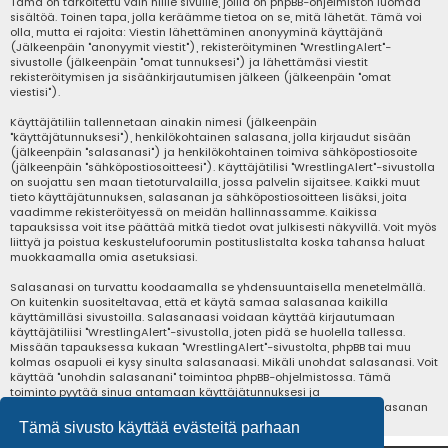
Tämä on tarkoitettu vain niille sivuille, joilla on phpBB-ohjelmiston luomaa
sisältöä. Toinen tapa, jolla keräämme tietoa on se, mitä lähetät. Tämä voi
olla, mutta ei rajoita: Viestin lähettäminen anonyyminä käyttäjänä
(Jälkeenpäin "anonyymit viestit"), rekisteröityminen "WrestlingAlert"-
sivustolle (jälkeenpäin "omat tunnuksesi") ja lähettämäsi viestit
rekisteröitymisen ja sisäänkirjautumisen jälkeen (jälkeenpäin "omat
viestisi").
Käyttäjätiliin tallennetaan ainakin nimesi (jälkeenpäin
"käyttäjätunnuksesi"), henkilökohtainen salasana, jolla kirjaudut sisään
(jälkeenpäin "salasanasi") ja henkilökohtainen toimiva sähköpostiosoite
(jälkeenpäin "sähköpostiosoitteesi"). Käyttäjätilisi "WrestlingAlert"-sivustolla
on suojattu sen maan tietoturvalailla, jossa palvelin sijaitsee. Kaikki muut
tieto käyttäjätunnuksen, salasanan ja sähköpostiosoitteen lisäksi, joita
vaadimme rekisteröityessä on meidän hallinnassamme. Kaikissa
tapauksissa voit itse päättää mitkä tiedot ovat julkisesti näkyvillä. Voit myös
liittyä ja poistua keskustelufoorumin postituslistalta koska tahansa haluat
muokkaamalla omia asetuksiasi.
Salasanasi on turvattu koodaamalla se yhdensuuntaisella menetelmällä.
On kuitenkin suositeltavaa, että et käytä samaa salasanaa kaikilla
käyttämilläsi sivustoilla. Salasanaasi voidaan käyttää kirjautumaan
käyttäjätiliisi "WrestlingAlert"-sivustolla, joten pidä se huolella tallessa.
Missään tapauksessa kukaan "WrestlingAlert"-sivustolta, phpBB tai muu
kolmas osapuoli ei kysy sinulta salasanaasi. Mikäli unohdat salasanasi. Voit
käyttää "unohdin salasanani" toimintoa phpBB-ohjelmistossa. Tämä
toiminto pyytää sinua antamaan käyttäjätunnuksesi ja
sähköpostiosoitteesi, jonka jälkeen phpBB-ohjelmisto luo uuden salasanan
ja voit kirjautua jälleen sisään.
Tämä sivusto käyttää evästeitä parhaan