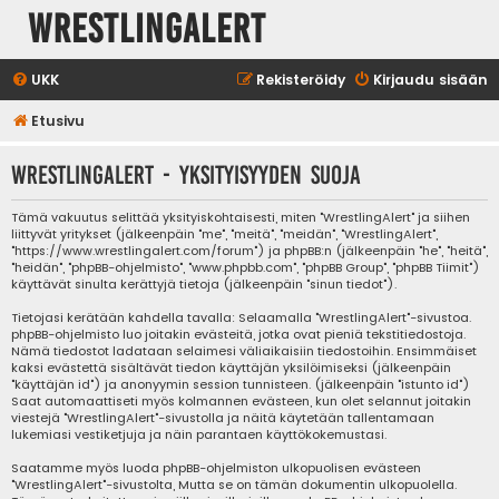
WrestlingAlert
UKK
Rekisteröidy
Kirjaudu sisään
Etusivu
WrestlingAlert - Yksityisyyden suoja
Tämä vakuutus selittää yksityiskohtaisesti, miten "WrestlingAlert" ja siihen
liittyvät yritykset (jälkeenpäin "me", "meitä", "meidän", "WrestlingAlert",
"https://www.wrestlingalert.com/forum") ja phpBB:n (jälkeenpäin "he", "heitä",
"heidän", "phpBB-ohjelmisto", "www.phpbb.com", "phpBB Group", "phpBB Tiimit")
käyttävät sinulta kerättyjä tietoja (jälkeenpäin "sinun tiedot").
Tietojasi kerätään kahdella tavalla: Selaamalla "WrestlingAlert"-sivustoa.
phpBB-ohjelmisto luo joitakin evästeitä, jotka ovat pieniä tekstitiedostoja.
Nämä tiedostot ladataan selaimesi väliaikaisiin tiedostoihin. Ensimmäiset
kaksi evästettä sisältävät tiedon käyttäjän yksilöimiseksi (jälkeenpäin
"käyttäjän id") ja anonyymin session tunnisteen. (jälkeenpäin "istunto id")
Saat automaattiseti myös kolmannen evästeen, kun olet selannut joitakin
viestejä "WrestlingAlert"-sivustolla ja näitä käytetään tallentamaan
lukemiasi vestiketjuja ja näin parantaen käyttökokemustasi.
Saatamme myös luoda phpBB-ohjelmiston ulkopuolisen evästeen
"WrestlingAlert"-sivustolta, Mutta se on tämän dokumentin ulkopuolella.