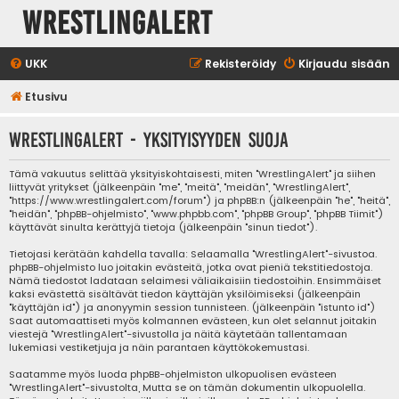
WrestlingAlert
UKK
Rekisteröidy
Kirjaudu sisään
Etusivu
WrestlingAlert - Yksityisyyden suoja
Tämä vakuutus selittää yksityiskohtaisesti, miten "WrestlingAlert" ja siihen
liittyvät yritykset (jälkeenpäin "me", "meitä", "meidän", "WrestlingAlert",
"https://www.wrestlingalert.com/forum") ja phpBB:n (jälkeenpäin "he", "heitä",
"heidän", "phpBB-ohjelmisto", "www.phpbb.com", "phpBB Group", "phpBB Tiimit")
käyttävät sinulta kerättyjä tietoja (jälkeenpäin "sinun tiedot").
Tietojasi kerätään kahdella tavalla: Selaamalla "WrestlingAlert"-sivustoa.
phpBB-ohjelmisto luo joitakin evästeitä, jotka ovat pieniä tekstitiedostoja.
Nämä tiedostot ladataan selaimesi väliaikaisiin tiedostoihin. Ensimmäiset
kaksi evästettä sisältävät tiedon käyttäjän yksilöimiseksi (jälkeenpäin
"käyttäjän id") ja anonyymin session tunnisteen. (jälkeenpäin "istunto id")
Saat automaattiseti myös kolmannen evästeen, kun olet selannut joitakin
viestejä "WrestlingAlert"-sivustolla ja näitä käytetään tallentamaan
lukemiasi vestiketjuja ja näin parantaen käyttökokemustasi.
Saatamme myös luoda phpBB-ohjelmiston ulkopuolisen evästeen
"WrestlingAlert"-sivustolta, Mutta se on tämän dokumentin ulkopuolella.