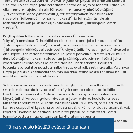
Tämä on tarkoitettu vain niille sivuille, joilla on phpBB-ohjelmiston luomaa
sisältöä. Toinen tapa, jolla keräämme tietoa on se, mitä lähetät. Tämä voi
olla, mutta ei rajoita: Viestin lähettäminen anonyyminä käyttäjänä
(Jälkeenpäin "anonyymit viestit"), rekisteröityminen "WrestlingAlert"-
sivustolle (jälkeenpäin "omat tunnuksesi") ja lähettämäsi viestit
rekisteröitymisen ja sisäänkirjautumisen jälkeen (jälkeenpäin "omat
viestisi").
Käyttäjätiliin tallennetaan ainakin nimesi (jälkeenpäin
"käyttäjätunnuksesi"), henkilökohtainen salasana, jolla kirjaudut sisään
(jälkeenpäin "salasanasi") ja henkilökohtainen toimiva sähköpostiosoite
(jälkeenpäin "sähköpostiosoitteesi"). Käyttäjätilisi "WrestlingAlert"-sivustolla
on suojattu sen maan tietoturvalailla, jossa palvelin sijaitsee. Kaikki muut
tieto käyttäjätunnuksen, salasanan ja sähköpostiosoitteen lisäksi, joita
vaadimme rekisteröityessä on meidän hallinnassamme. Kaikissa
tapauksissa voit itse päättää mitkä tiedot ovat julkisesti näkyvillä. Voit myös
liittyä ja poistua keskustelufoorumin postituslistalta koska tahansa haluat
muokkaamalla omia asetuksiasi.
Salasanasi on turvattu koodaamalla se yhdensuuntaisella menetelmällä.
On kuitenkin suositeltavaa, että et käytä samaa salasanaa kaikilla
käyttämilläsi sivustoilla. Salasanaasi voidaan käyttää kirjautumaan
käyttäjätiliisi "WrestlingAlert"-sivustolla, joten pidä se huolella tallessa.
Missään tapauksessa kukaan "WrestlingAlert"-sivustolta, phpBB tai muu
kolmas osapuoli ei kysy sinulta salasanaasi. Mikäli unohdat salasanasi. Voit
käyttää "unohdin salasanani" toimintoa phpBB-ohjelmistossa. Tämä
toiminto pyytää sinua antamaan käyttäjätunnuksesi ja
sähköpostiosoitteesi, jonka jälkeen phpBB-ohjelmisto luo uuden salasanan
ja voit kirjautua jälleen sisään.
Tämä sivusto käyttää evästeitä parhaan