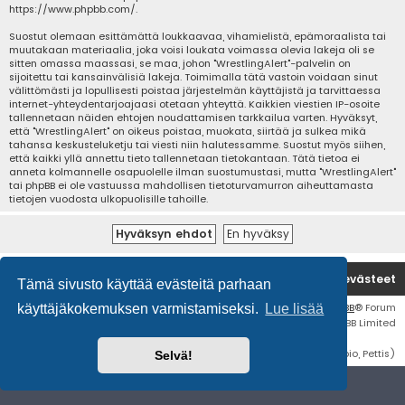
https://www.phpbb.com/
.
Suostut olemaan esittämättä loukkaavaa, vihamielistä, epämoraalista tai
muutakaan materiaalia, joka voisi loukata voimassa olevia lakeja oli se
sitten omassa maassasi, se maa, johon "WrestlingAlert"-palvelin on
sijoitettu tai kansainvälisiä lakeja. Toimimalla tätä vastoin voidaan sinut
välittömästi ja lopullisesti poistaa järjestelmän käyttäjistä ja tarvittaessa
internet-yhteydentarjoajaasi otetaan yhteyttä. Kaikkien viestien IP-osoite
tallennetaan näiden ehtojen noudattamisen tarkkailua varten. Hyväksyt,
että "WrestlingAlert" on oikeus poistaa, muokata, siirtää ja sulkea mikä
tahansa keskusteluketju tai viesti niin halutessamme. Suostut myös siihen,
että kaikki yllä annettu tieto tallennetaan tietokantaan. Tätä tietoa ei
anneta kolmannelle osapuolelle ilman suostumustasi, mutta "WrestlingAlert"
tai phpBB ei ole vastuussa mahdollisen tietoturvamurron aiheuttamasta
tietojen vuodosta ulkopuolisille tahoille.
Etusivu
Poista evästeet
Tämä sivusto käyttää evästeitä parhaan
Flat Style by
Ian Bradley
• Keskustelufoorumin ohjelmisto
phpBB
® Forum
käyttäjäkokemuksen varmistamiseksi.
Lue lisää
Software © phpBB Limited
Käännös: phpBB Suomi (lurttinen, harritapio, Pettis)
Selvä!