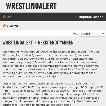
WrestlingAlert
UKK
Kirjaudu sisään
Etusivu
Kieli:
WrestlingAlert - Rekisteröityminen
Käyttämällä "WrestlingAlert" palvelua (jälkeenpäin "me", "meitä", "meidän",
"WrestlingAlert", "https://www.wrestlingalert.com/forum"), sitoudut
noudattamaan seuraavia ehtoja. Mikäli et hyväksy näitä ehtoja, älä
rekisteröidy ja/tai käytä "WrestlingAlert"-palvelua. Me voimme muuttaa
näitä ehtoja koska tahansa ja teemme parhaamme informoidaksemme
sinua. On kuitenkin suositeltavaa lukea nämä ehdot säännöllisesti, koska
"WrestlingAlert"-palvelun käyttö vaatii että hyväksyt nämä ehdot siinä
muodossa, kuin ne on päivitetty tai korjattu.
Keskustelufoorumimme käyttää phpBB-ohjelmistoa, (jälkeenpäin "he",
"heidät", "heidän", "phpBB-ohjelmisto", "www.phpbb.com", "phpBB Group", "phpBB
Tiimit"), joka on julkaistu "
General Public License v2
" -lisenssillä (jälkeenpäin
"GPL") ja se voidaan ladata osoitteesta
www.phpbb.com
. phpBB-ohjelmisto
luo vain ympäristön internet-keskustelulle. phpBB Limited ei ole vastuussa
siitä, mitä sallimme tai kiellämme sopivana sisältönä ja/tai käytöksenä.
Saadaksesi lisätietoa phpBB:stä vieraile osoitteessa: