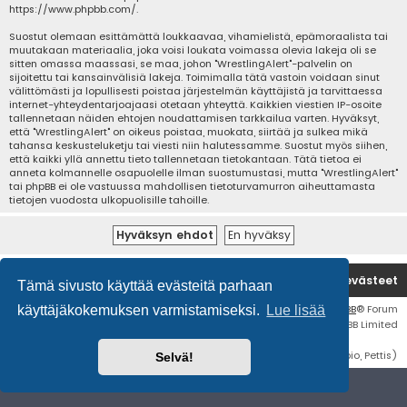
https://www.phpbb.com/
.
Suostut olemaan esittämättä loukkaavaa, vihamielistä, epämoraalista tai
muutakaan materiaalia, joka voisi loukata voimassa olevia lakeja oli se
sitten omassa maassasi, se maa, johon "WrestlingAlert"-palvelin on
sijoitettu tai kansainvälisiä lakeja. Toimimalla tätä vastoin voidaan sinut
välittömästi ja lopullisesti poistaa järjestelmän käyttäjistä ja tarvittaessa
internet-yhteydentarjoajaasi otetaan yhteyttä. Kaikkien viestien IP-osoite
tallennetaan näiden ehtojen noudattamisen tarkkailua varten. Hyväksyt,
että "WrestlingAlert" on oikeus poistaa, muokata, siirtää ja sulkea mikä
tahansa keskusteluketju tai viesti niin halutessamme. Suostut myös siihen,
että kaikki yllä annettu tieto tallennetaan tietokantaan. Tätä tietoa ei
anneta kolmannelle osapuolelle ilman suostumustasi, mutta "WrestlingAlert"
tai phpBB ei ole vastuussa mahdollisen tietoturvamurron aiheuttamasta
tietojen vuodosta ulkopuolisille tahoille.
Etusivu
Poista evästeet
Tämä sivusto käyttää evästeitä parhaan
Flat Style by
Ian Bradley
• Keskustelufoorumin ohjelmisto
phpBB
® Forum
käyttäjäkokemuksen varmistamiseksi.
Lue lisää
Software © phpBB Limited
Käännös: phpBB Suomi (lurttinen, harritapio, Pettis)
Selvä!