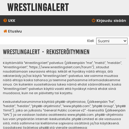
WrestlingAlert
UKK
Kirjaudu sisään
Etusivu
Kieli:
WrestlingAlert - Rekisteröityminen
Käyttämällä "WrestlingAlert" palvelua (jälkeenpäin "me", "meitä", "meidän",
"WrestlingAlert", "https://www.wrestlingalert.com/forum"), sitoudut
noudattamaan seuraavia ehtoja. Mikäli et hyväksy näitä ehtoja, älä
rekisteröidy ja/tai käytä "WrestlingAlert"-palvelua. Me voimme muuttaa
näitä ehtoja koska tahansa ja teemme parhaamme informoidaksemme
sinua. On kuitenkin suositeltavaa lukea nämä ehdot säännöllisesti, koska
"WrestlingAlert"-palvelun käyttö vaatii että hyväksyt nämä ehdot siinä
muodossa, kuin ne on päivitetty tai korjattu.
Keskustelufoorumimme käyttää phpBB-ohjelmistoa, (jälkeenpäin "he",
"heidät", "heidän", "phpBB-ohjelmisto", "www.phpbb.com", "phpBB Group", "phpBB
Tiimit"), joka on julkaistu "
General Public License v2
" -lisenssillä (jälkeenpäin
"GPL") ja se voidaan ladata osoitteesta
www.phpbb.com
. phpBB-ohjelmisto
luo vain ympäristön internet-keskustelulle. phpBB Limited ei ole vastuussa
siitä, mitä sallimme tai kiellämme sopivana sisältönä ja/tai käytöksenä.
Saadaksesi lisätietoa phpBB:stä vieraile osoitteessa: