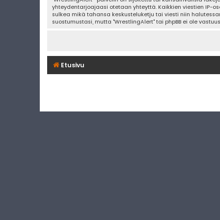
yhteydentarjoajaasi otetaan yhteyttä. Kaikkien viestien IP-os
sulkea mikä tahansa keskusteluketju tai viesti niin halutessa
suostumustasi, mutta "WrestlingAlert" tai phpBB ei ole vastuu
Etusivu