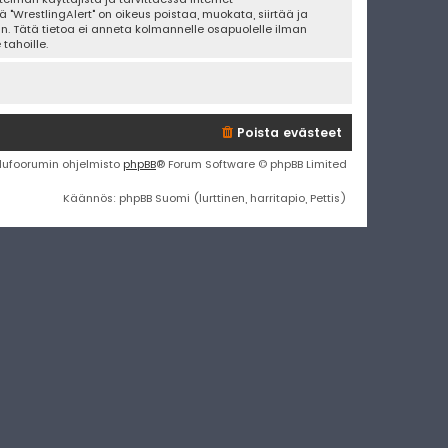
 "WrestlingAlert" on oikeus poistaa, muokata, siirtää ja
an. Tätä tietoa ei anneta kolmannelle osapuolelle ilman
tahoille.
Poista evästeet
lufoorumin ohjelmisto
phpBB
® Forum Software © phpBB Limited
Käännös: phpBB Suomi (lurttinen, harritapio, Pettis)