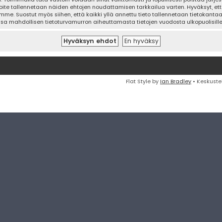
oite tallennetaan näiden ehtojen noudattamisen tarkkailua varten. Hyväksyt, että
mme. Suostut myös siihen, että kaikki yllä annettu tieto tallennetaan tietokanta
ssa mahdollisen tietoturvamurron aiheuttamasta tietojen vuodosta ulkopuolisille 
Flat Style by
Ian Bradley
• Keskuste