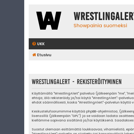
WrestlingAler
Showpainia suomeksi
UKK
Etusivu
WrestlingAlert - Rekisteröityminen
Käyttämällä "WrestlingAlert" palvelua (jälkeenpäin "me", "mei
ehtoja, älä rekisteröidy ja/tai käytä "WrestlingAlert"-pa
ehdot säännöllisesti, koska "WrestlingAlert"-palvelun käyttö v
Keskustelufoorumimme käyttää phpBB-ohjelmistoa, (jälkeenpäin "
lisenssillä (jälkeenpäin "GPL") ja se voidaan ladata osoittee
kiellämme sopivana sisältönä ja/tai käytöksenä. Saadaksesi l
Suostut olemaan esittämättä loukkaavaa, vihamielistä, epäm
"WrestlingAlert"-palvelin on sijoitettu tai kansainvälisiä lake