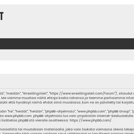
t
tä", "meidän", "WrestlingAlert", "https://www.wrestlingalert.com/forum"), sitoud
lvelua. Me voimme muuttaa näitä ehtoja koska tahansa ja teemme parhaamme inf
aatii että hyväksyt nämä ehdot siinä muodossa, kuin ne on päivitetty tai korjattu
he", "heidät", "heidän", "phpBB-ohjelmisto", "www.phpbb.com", "phpBB Group", "php
sta
www.phpbb.com
. phpBB-ohjelmisto luo vain ympäristön internet-keskustelulle.
isätietoa phpBB:stä vieraile osoitteessa:
https://www.phpbb.com/
.
oraalista tai muutakaan materiaalia, joka voisi loukata voimassa olevia lakeja
ja. Toimimalla tätä vastoin voidaan sinut välittömästi ja lopullisesti poistaa järje