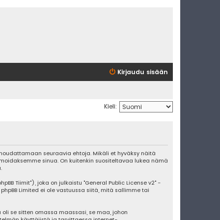
Kirjaudu sisään
Kieli:
ut noudattamaan seuraavia ehtoja. Mikäli et hyväksy näitä
ormoidaksemme sinua. On kuitenkin suositeltavaa lukea nämä
.
BB Tiimit"), joka on julkaistu "
General Public License v2
" -
 phpBB Limited ei ole vastuussa siitä, mitä sallimme tai
 oli se sitten omassa maassasi, se maa, johon
stelmän käyttäjistä ja tarvittaessa internet-