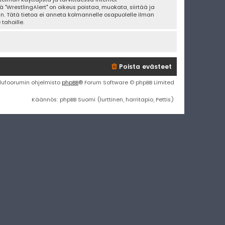
 "WrestlingAlert" on oikeus poistaa, muokata, siirtää ja
an. Tätä tietoa ei anneta kolmannelle osapuolelle ilman
tahoille.
Poista evästeet
lufoorumin ohjelmisto
phpBB
® Forum Software © phpBB Limited
Käännös: phpBB Suomi (lurttinen, harritapio, Pettis)