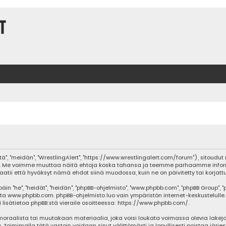
t
tä", "meidän", "WrestlingAlert", "https://www.wrestlingalert.com/forum"), sitoud
lvelua. Me voimme muuttaa näitä ehtoja koska tahansa ja teemme parhaamme inf
aatii että hyväksyt nämä ehdot siinä muodossa, kuin ne on päivitetty tai korjattu
he", "heidät", "heidän", "phpBB-ohjelmisto", "www.phpbb.com", "phpBB Group", "php
sta
www.phpbb.com
. phpBB-ohjelmisto luo vain ympäristön internet-keskustelulle.
isätietoa phpBB:stä vieraile osoitteessa:
https://www.phpbb.com/
.
oraalista tai muutakaan materiaalia, joka voisi loukata voimassa olevia lakeja
ja. Toimimalla tätä vastoin voidaan sinut välittömästi ja lopullisesti poistaa järje