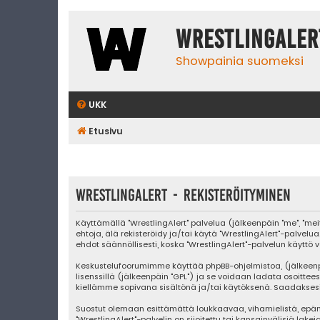
WrestlingAler
Showpainia suomeksi
UKK
Etusivu
WrestlingAlert - Rekisteröityminen
Käyttämällä "WrestlingAlert" palvelua (jälkeenpäin "me", "mei
ehtoja, älä rekisteröidy ja/tai käytä "WrestlingAlert"-pa
ehdot säännöllisesti, koska "WrestlingAlert"-palvelun käyttö v
Keskustelufoorumimme käyttää phpBB-ohjelmistoa, (jälkeenpäin "
lisenssillä (jälkeenpäin "GPL") ja se voidaan ladata osoittee
kiellämme sopivana sisältönä ja/tai käytöksenä. Saadaksesi l
Suostut olemaan esittämättä loukkaavaa, vihamielistä, epäm
"WrestlingAlert"-palvelin on sijoitettu tai kansainvälisiä lake