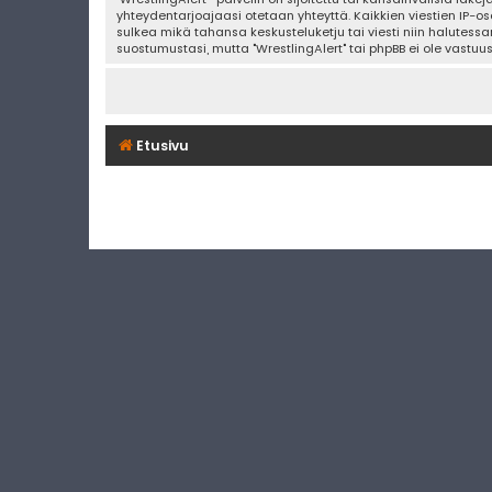
yhteydentarjoajaasi otetaan yhteyttä. Kaikkien viestien IP-os
sulkea mikä tahansa keskusteluketju tai viesti niin halutessa
suostumustasi, mutta "WrestlingAlert" tai phpBB ei ole vastuu
Etusivu