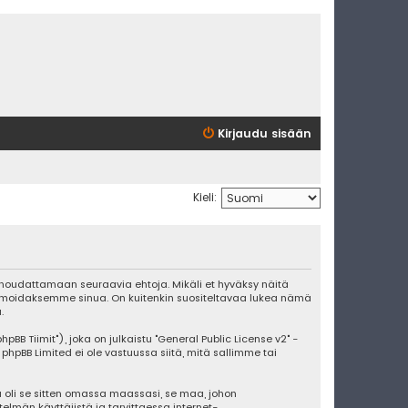
Kirjaudu sisään
Kieli:
ut noudattamaan seuraavia ehtoja. Mikäli et hyväksy näitä
ormoidaksemme sinua. On kuitenkin suositeltavaa lukea nämä
.
BB Tiimit"), joka on julkaistu "
General Public License v2
" -
 phpBB Limited ei ole vastuussa siitä, mitä sallimme tai
 oli se sitten omassa maassasi, se maa, johon
stelmän käyttäjistä ja tarvittaessa internet-