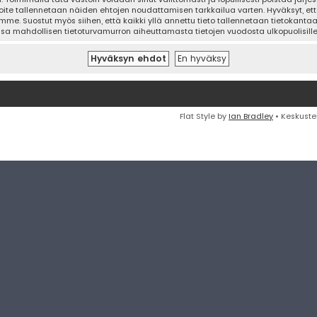
oite tallennetaan näiden ehtojen noudattamisen tarkkailua varten. Hyväksyt, että
mme. Suostut myös siihen, että kaikki yllä annettu tieto tallennetaan tietokanta
ssa mahdollisen tietoturvamurron aiheuttamasta tietojen vuodosta ulkopuolisille 
Flat Style by
Ian Bradley
• Keskuste