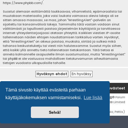
https://www.phpbb.com/
.
Suostut olemaan esittämättä loukkaavaa, vihamielistä, epämoraalista tai
muutakaan materiaalia, joka voisi loukata voimassa olevia lakeja oli se
sitten omassa maassasi, se maa, johon "WrestlingAlert"-palvelin on
sijoitettu tai kansainvälisiä lakeja. Toimimalla tätä vastoin voidaan sinut
välittömästi ja lopullisesti poistaa järjestelmän käyttäjistä ja tarvittaessa
internet-yhteydentarjoajaasi otetaan yhteyttä. Kaikkien viestien IP-osoite
tallennetaan näiden ehtojen noudattamisen tarkkailua varten. Hyväksyt,
että "WrestlingAlert" on oikeus poistaa, muokata, siirtää ja sulkea mikä
tahansa keskusteluketju tai viesti niin halutessamme. Suostut myös siihen,
että kaikki yllä annettu tieto tallennetaan tietokantaan. Tätä tietoa ei
anneta kolmannelle osapuolelle ilman suostumustasi, mutta "WrestlingAlert"
tai phpBB ei ole vastuussa mahdollisen tietoturvamurron aiheuttamasta
tietojen vuodosta ulkopuolisille tahoille.
Etusivu
Poista evästeet
Tämä sivusto käyttää evästeitä parhaan
Flat Style by
Ian Bradley
• Keskustelufoorumin ohjelmisto
phpBB
® Forum
käyttäjäkokemuksen varmistamiseksi.
Lue lisää
Software © phpBB Limited
Käännös: phpBB Suomi (lurttinen, harritapio, Pettis)
Selvä!