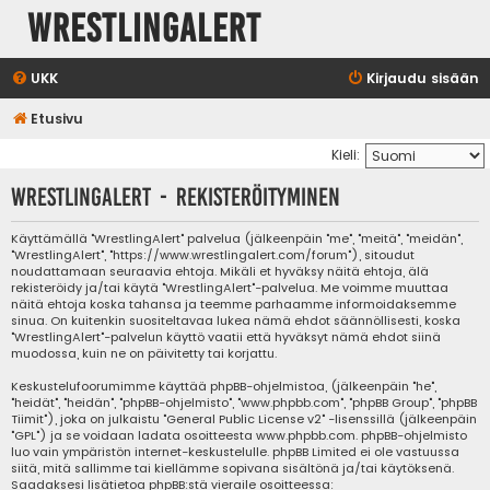
WrestlingAlert
UKK
Kirjaudu sisään
Etusivu
Kieli:
WrestlingAlert - Rekisteröityminen
Käyttämällä "WrestlingAlert" palvelua (jälkeenpäin "me", "meitä", "meidän",
"WrestlingAlert", "https://www.wrestlingalert.com/forum"), sitoudut
noudattamaan seuraavia ehtoja. Mikäli et hyväksy näitä ehtoja, älä
rekisteröidy ja/tai käytä "WrestlingAlert"-palvelua. Me voimme muuttaa
näitä ehtoja koska tahansa ja teemme parhaamme informoidaksemme
sinua. On kuitenkin suositeltavaa lukea nämä ehdot säännöllisesti, koska
"WrestlingAlert"-palvelun käyttö vaatii että hyväksyt nämä ehdot siinä
muodossa, kuin ne on päivitetty tai korjattu.
Keskustelufoorumimme käyttää phpBB-ohjelmistoa, (jälkeenpäin "he",
"heidät", "heidän", "phpBB-ohjelmisto", "www.phpbb.com", "phpBB Group", "phpBB
Tiimit"), joka on julkaistu "
General Public License v2
" -lisenssillä (jälkeenpäin
"GPL") ja se voidaan ladata osoitteesta
www.phpbb.com
. phpBB-ohjelmisto
luo vain ympäristön internet-keskustelulle. phpBB Limited ei ole vastuussa
siitä, mitä sallimme tai kiellämme sopivana sisältönä ja/tai käytöksenä.
Saadaksesi lisätietoa phpBB:stä vieraile osoitteessa: