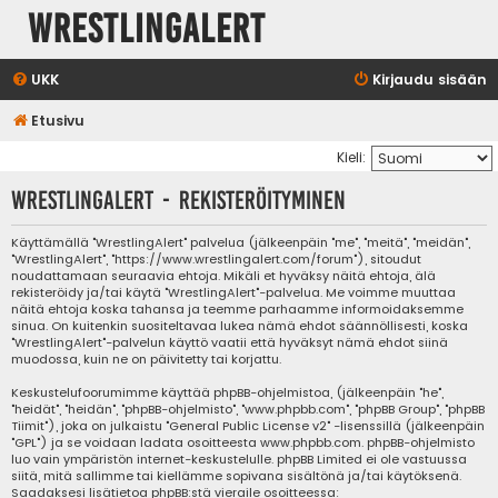
WrestlingAlert
UKK
Kirjaudu sisään
Etusivu
Kieli:
WrestlingAlert - Rekisteröityminen
Käyttämällä "WrestlingAlert" palvelua (jälkeenpäin "me", "meitä", "meidän",
"WrestlingAlert", "https://www.wrestlingalert.com/forum"), sitoudut
noudattamaan seuraavia ehtoja. Mikäli et hyväksy näitä ehtoja, älä
rekisteröidy ja/tai käytä "WrestlingAlert"-palvelua. Me voimme muuttaa
näitä ehtoja koska tahansa ja teemme parhaamme informoidaksemme
sinua. On kuitenkin suositeltavaa lukea nämä ehdot säännöllisesti, koska
"WrestlingAlert"-palvelun käyttö vaatii että hyväksyt nämä ehdot siinä
muodossa, kuin ne on päivitetty tai korjattu.
Keskustelufoorumimme käyttää phpBB-ohjelmistoa, (jälkeenpäin "he",
"heidät", "heidän", "phpBB-ohjelmisto", "www.phpbb.com", "phpBB Group", "phpBB
Tiimit"), joka on julkaistu "
General Public License v2
" -lisenssillä (jälkeenpäin
"GPL") ja se voidaan ladata osoitteesta
www.phpbb.com
. phpBB-ohjelmisto
luo vain ympäristön internet-keskustelulle. phpBB Limited ei ole vastuussa
siitä, mitä sallimme tai kiellämme sopivana sisältönä ja/tai käytöksenä.
Saadaksesi lisätietoa phpBB:stä vieraile osoitteessa: