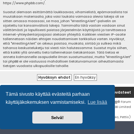
https://www.phpbb.com/
.
Suostut olemaan esittämättä loukkaavaa, vihamielistä, epämoraalista tai
muutakaan materiaalia, joka voisi loukata voimassa olevia lakeja oli se
sitten omassa maassasi, se maa, johon "WrestlingAlert"-palvelin on
sijoitettu tai kansainvälisiä lakeja. Toimimalla tätä vastoin voidaan sinut
välittömästi ja lopullisesti poistaa järjestelmän käyttäjistä ja tarvittaessa
internet-yhteydentarjoajaasi otetaan yhteyttä. Kaikkien viestien IP-osoite
tallennetaan näiden ehtojen noudattamisen tarkkailua varten. Hyväksyt,
että "WrestlingAlert" on oikeus poistaa, muokata, siirtää ja sulkea mikä
tahansa keskusteluketju tai viesti niin halutessamme. Suostut myös siihen,
että kaikki yllä annettu tieto tallennetaan tietokantaan. Tätä tietoa ei
anneta kolmannelle osapuolelle ilman suostumustasi, mutta "WrestlingAlert"
tai phpBB ei ole vastuussa mahdollisen tietoturvamurron aiheuttamasta
tietojen vuodosta ulkopuolisille tahoille.
Etusivu
Poista evästeet
Tämä sivusto käyttää evästeitä parhaan
Flat Style by
Ian Bradley
• Keskustelufoorumin ohjelmisto
phpBB
® Forum
käyttäjäkokemuksen varmistamiseksi.
Lue lisää
Software © phpBB Limited
Käännös: phpBB Suomi (lurttinen, harritapio, Pettis)
Selvä!