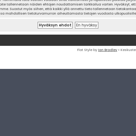
oite tallennetaan näiden ehtojen noudattamisen tarkkailua varten. Hyväksyt, että
mme. Suostut myös siihen, että kaikki yllä annettu tieto tallennetaan tietokanta
ssa mahdollisen tietoturvamurron aiheuttamasta tietojen vuodosta ulkopuolisille 
Flat Style by
Ian Bradley
• Keskuste