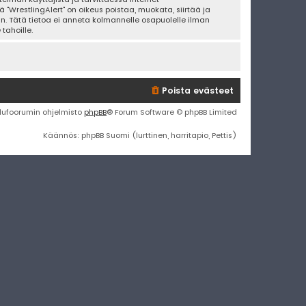
 "WrestlingAlert" on oikeus poistaa, muokata, siirtää ja
an. Tätä tietoa ei anneta kolmannelle osapuolelle ilman
tahoille.
Poista evästeet
lufoorumin ohjelmisto
phpBB
® Forum Software © phpBB Limited
Käännös: phpBB Suomi (lurttinen, harritapio, Pettis)