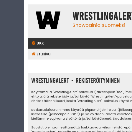
WrestlingAler
Showpainia suomeksi
UKK
Etusivu
WrestlingAlert - Rekisteröityminen
Käyttämällä "WrestlingAlert" palvelua (jälkeenpäin "me", "mei
ehtoja, älä rekisteröidy ja/tai käytä "WrestlingAlert"-pa
ehdot säännöllisesti, koska "WrestlingAlert"-palvelun käyttö v
Keskustelufoorumimme käyttää phpBB-ohjelmistoa, (jälkeenpäin "
lisenssillä (jälkeenpäin "GPL") ja se voidaan ladata osoittee
kiellämme sopivana sisältönä ja/tai käytöksenä. Saadaksesi l
Suostut olemaan esittämättä loukkaavaa, vihamielistä, epäm
"WrestlingAlert"-palvelin on sijoitettu tai kansainvälisiä lake