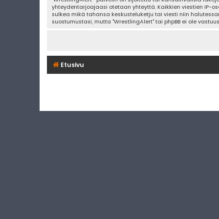
yhteydentarjoajaasi otetaan yhteyttä. Kaikkien viestien IP-os
sulkea mikä tahansa keskusteluketju tai viesti niin halutessa
suostumustasi, mutta "WrestlingAlert" tai phpBB ei ole vastuu
Etusivu