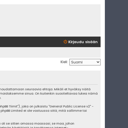
Kirjaudu sisään
Kieli:
ut noudattamaan seuraavia ehtoja. Mikäli et hyväksy näitä
ormoidaksemme sinua. On kuitenkin suositeltavaa lukea nämä
.
BB Tiimit"), joka on julkaistu "
General Public License v2
" -
 phpBB Limited ei ole vastuussa siitä, mitä sallimme tai
 oli se sitten omassa maassasi, se maa, johon
stelmän käyttäjistä ja tarvittaessa internet-