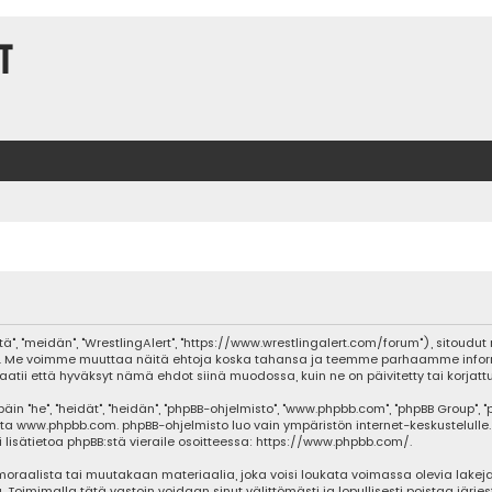
t
tä", "meidän", "WrestlingAlert", "https://www.wrestlingalert.com/forum"), sitoud
lvelua. Me voimme muuttaa näitä ehtoja koska tahansa ja teemme parhaamme inf
aatii että hyväksyt nämä ehdot siinä muodossa, kuin ne on päivitetty tai korjattu
he", "heidät", "heidän", "phpBB-ohjelmisto", "www.phpbb.com", "phpBB Group", "php
sta
www.phpbb.com
. phpBB-ohjelmisto luo vain ympäristön internet-keskustelulle.
isätietoa phpBB:stä vieraile osoitteessa:
https://www.phpbb.com/
.
oraalista tai muutakaan materiaalia, joka voisi loukata voimassa olevia lakeja
ja. Toimimalla tätä vastoin voidaan sinut välittömästi ja lopullisesti poistaa järje