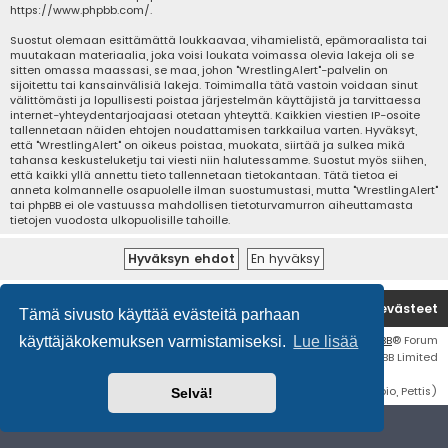
https://www.phpbb.com/
.
Suostut olemaan esittämättä loukkaavaa, vihamielistä, epämoraalista tai
muutakaan materiaalia, joka voisi loukata voimassa olevia lakeja oli se
sitten omassa maassasi, se maa, johon "WrestlingAlert"-palvelin on
sijoitettu tai kansainvälisiä lakeja. Toimimalla tätä vastoin voidaan sinut
välittömästi ja lopullisesti poistaa järjestelmän käyttäjistä ja tarvittaessa
internet-yhteydentarjoajaasi otetaan yhteyttä. Kaikkien viestien IP-osoite
tallennetaan näiden ehtojen noudattamisen tarkkailua varten. Hyväksyt,
että "WrestlingAlert" on oikeus poistaa, muokata, siirtää ja sulkea mikä
tahansa keskusteluketju tai viesti niin halutessamme. Suostut myös siihen,
että kaikki yllä annettu tieto tallennetaan tietokantaan. Tätä tietoa ei
anneta kolmannelle osapuolelle ilman suostumustasi, mutta "WrestlingAlert"
tai phpBB ei ole vastuussa mahdollisen tietoturvamurron aiheuttamasta
tietojen vuodosta ulkopuolisille tahoille.
Etusivu
Poista evästeet
Tämä sivusto käyttää evästeitä parhaan
Flat Style by
Ian Bradley
• Keskustelufoorumin ohjelmisto
phpBB
® Forum
käyttäjäkokemuksen varmistamiseksi.
Lue lisää
Software © phpBB Limited
Käännös: phpBB Suomi (lurttinen, harritapio, Pettis)
Selvä!