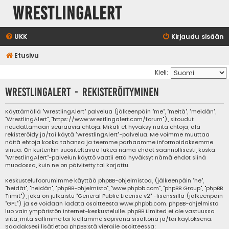
WrestlingAlert
UKK
Kirjaudu sisään
Etusivu
Kieli:
WrestlingAlert - Rekisteröityminen
Käyttämällä "WrestlingAlert" palvelua (jälkeenpäin "me", "meitä", "meidän",
"WrestlingAlert", "https://www.wrestlingalert.com/forum"), sitoudut
noudattamaan seuraavia ehtoja. Mikäli et hyväksy näitä ehtoja, älä
rekisteröidy ja/tai käytä "WrestlingAlert"-palvelua. Me voimme muuttaa
näitä ehtoja koska tahansa ja teemme parhaamme informoidaksemme
sinua. On kuitenkin suositeltavaa lukea nämä ehdot säännöllisesti, koska
"WrestlingAlert"-palvelun käyttö vaatii että hyväksyt nämä ehdot siinä
muodossa, kuin ne on päivitetty tai korjattu.
Keskustelufoorumimme käyttää phpBB-ohjelmistoa, (jälkeenpäin "he",
"heidät", "heidän", "phpBB-ohjelmisto", "www.phpbb.com", "phpBB Group", "phpBB
Tiimit"), joka on julkaistu "
General Public License v2
" -lisenssillä (jälkeenpäin
"GPL") ja se voidaan ladata osoitteesta
www.phpbb.com
. phpBB-ohjelmisto
luo vain ympäristön internet-keskustelulle. phpBB Limited ei ole vastuussa
siitä, mitä sallimme tai kiellämme sopivana sisältönä ja/tai käytöksenä.
Saadaksesi lisätietoa phpBB:stä vieraile osoitteessa: