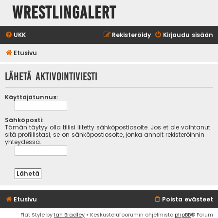
WrestlingAlert
UKK
Rekisteröidy
Kirjaudu sisään
Etusivu
Lähetä aktivointiviesti
Käyttäjätunnus:
Sähköposti:
Tämän täytyy olla tiliisi liitetty sähköpostiosoite. Jos et ole vaihtanut
sitä profiilistasi, se on sähköpostiosoite, jonka annoit rekisteröinnin
yhteydessä.
Etusivu
Poista evästeet
Flat Style by
Ian Bradley
• Keskustelufoorumin ohjelmisto
phpBB
® Forum