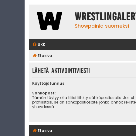
WrestlingAler
Showpainia suomeksi
UKK
Etusivu
Lähetä aktivointiviesti
Käyttäjätunnus:
Sähköposti:
Tämän täytyy olla tiliisi liitetty sähköpostiosoite. Jos et
profiilistasi, se on sähköpostiosoite, jonka annoit rekist
yhteydessä.
Etusivu