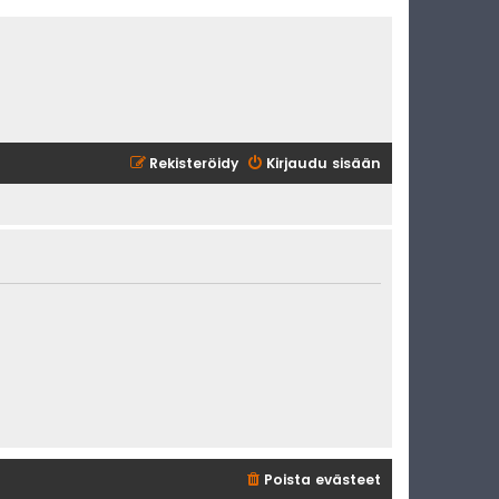
Rekisteröidy
Kirjaudu sisään
Poista evästeet