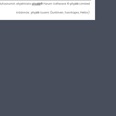
lufoorumin ohjelmisto
phpBB
® Forum Software © phpBB Limited
Käännös: phpBB Suomi (lurttinen, harritapio, Pettis)