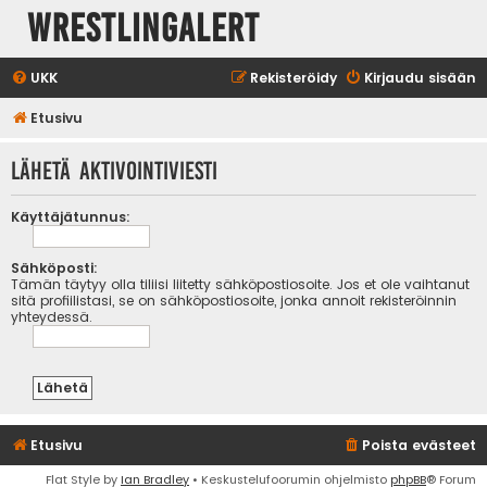
WrestlingAlert
UKK
Rekisteröidy
Kirjaudu sisään
Etusivu
Lähetä aktivointiviesti
Käyttäjätunnus:
Sähköposti:
Tämän täytyy olla tiliisi liitetty sähköpostiosoite. Jos et ole vaihtanut
sitä profiilistasi, se on sähköpostiosoite, jonka annoit rekisteröinnin
yhteydessä.
Etusivu
Poista evästeet
Flat Style by
Ian Bradley
• Keskustelufoorumin ohjelmisto
phpBB
® Forum