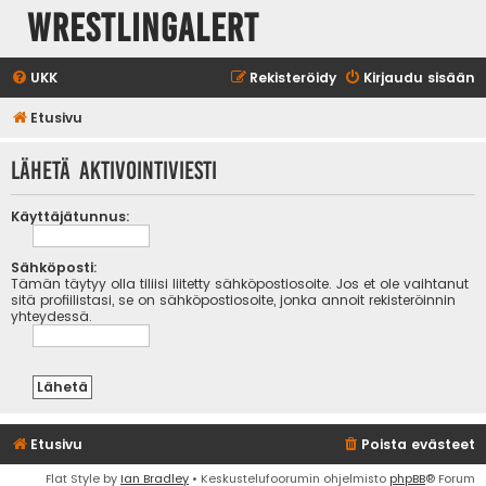
WrestlingAlert
UKK
Rekisteröidy
Kirjaudu sisään
Etusivu
Lähetä aktivointiviesti
Käyttäjätunnus:
Sähköposti:
Tämän täytyy olla tiliisi liitetty sähköpostiosoite. Jos et ole vaihtanut
sitä profiilistasi, se on sähköpostiosoite, jonka annoit rekisteröinnin
yhteydessä.
Etusivu
Poista evästeet
Flat Style by
Ian Bradley
• Keskustelufoorumin ohjelmisto
phpBB
® Forum