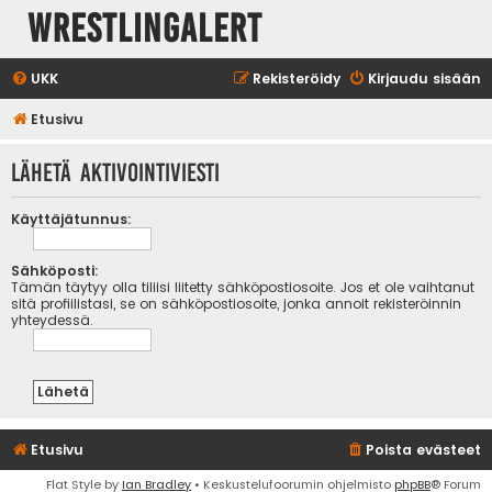
WrestlingAlert
UKK
Rekisteröidy
Kirjaudu sisään
Etusivu
Lähetä aktivointiviesti
Käyttäjätunnus:
Sähköposti:
Tämän täytyy olla tiliisi liitetty sähköpostiosoite. Jos et ole vaihtanut
sitä profiilistasi, se on sähköpostiosoite, jonka annoit rekisteröinnin
yhteydessä.
Etusivu
Poista evästeet
Flat Style by
Ian Bradley
• Keskustelufoorumin ohjelmisto
phpBB
® Forum