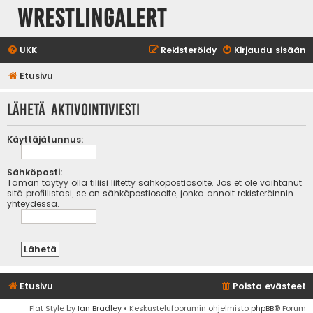
WrestlingAlert
UKK
Rekisteröidy
Kirjaudu sisään
Etusivu
Lähetä aktivointiviesti
Käyttäjätunnus:
Sähköposti:
Tämän täytyy olla tiliisi liitetty sähköpostiosoite. Jos et ole vaihtanut
sitä profiilistasi, se on sähköpostiosoite, jonka annoit rekisteröinnin
yhteydessä.
Etusivu
Poista evästeet
Flat Style by
Ian Bradley
• Keskustelufoorumin ohjelmisto
phpBB
® Forum