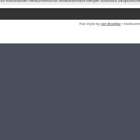
ssa mahdollisen tietoturvamurron aiheuttamasta tietojen vuodosta ulkopuolisille 
Flat Style by
Ian Bradley
• Keskuste