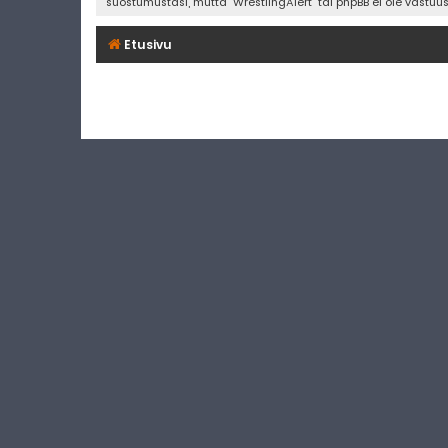
suostumustasi, mutta "WrestlingAlert" tai phpBB ei ole vastuu
Etusivu