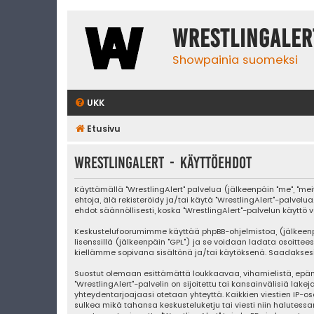
WrestlingAler
Showpainia suomeksi
UKK
Etusivu
WrestlingAlert - Käyttöehdot
Käyttämällä "WrestlingAlert" palvelua (jälkeenpäin "me", "mei
ehtoja, älä rekisteröidy ja/tai käytä "WrestlingAlert"-pa
ehdot säännöllisesti, koska "WrestlingAlert"-palvelun käyttö v
Keskustelufoorumimme käyttää phpBB-ohjelmistoa, (jälkeenpäin "
lisenssillä (jälkeenpäin "GPL") ja se voidaan ladata osoittee
kiellämme sopivana sisältönä ja/tai käytöksenä. Saadaksesi l
Suostut olemaan esittämättä loukkaavaa, vihamielistä, epäm
"WrestlingAlert"-palvelin on sijoitettu tai kansainvälisiä lake
yhteydentarjoajaasi otetaan yhteyttä. Kaikkien viestien IP-os
sulkea mikä tahansa keskusteluketju tai viesti niin halutessa