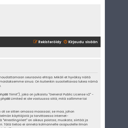
Rekisteröidy
Kirjaudu sisään
ut noudattamaan seuraavia ehtoja. Mikäli et hyväksy näitä
ormoidaksemme sinua. On kuitenkin suositeltavaa lukea nämä
.
BB Tiimit"), joka on julkaistu "
General Public License v2
" -
 phpBB Limited ei ole vastuussa siitä, mitä sallimme tai
 oli se sitten omassa maassasi, se maa, johon
stelmän käyttäjistä ja tarvittaessa internet-
 "WrestlingAlert" on oikeus poistaa, muokata, siirtää ja
an. Tätä tietoa ei anneta kolmannelle osapuolelle ilman