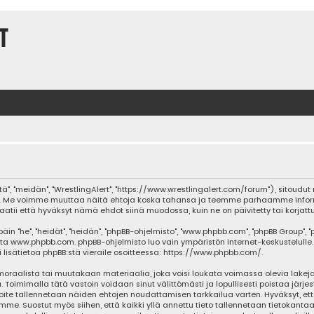
t
tä", "meidän", "WrestlingAlert", "https://www.wrestlingalert.com/forum"), sitoud
lvelua. Me voimme muuttaa näitä ehtoja koska tahansa ja teemme parhaamme inf
aatii että hyväksyt nämä ehdot siinä muodossa, kuin ne on päivitetty tai korjattu
he", "heidät", "heidän", "phpBB-ohjelmisto", "www.phpbb.com", "phpBB Group", "php
sta
www.phpbb.com
. phpBB-ohjelmisto luo vain ympäristön internet-keskustelulle.
isätietoa phpBB:stä vieraile osoitteessa:
https://www.phpbb.com/
.
oraalista tai muutakaan materiaalia, joka voisi loukata voimassa olevia lakeja
ja. Toimimalla tätä vastoin voidaan sinut välittömästi ja lopullisesti poistaa järje
oite tallennetaan näiden ehtojen noudattamisen tarkkailua varten. Hyväksyt, että
mme. Suostut myös siihen, että kaikki yllä annettu tieto tallennetaan tietokanta