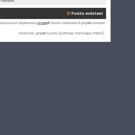
tahoille.
Poista evästeet
lufoorumin ohjelmisto
phpBB
® Forum Software © phpBB Limited
Käännös: phpBB Suomi (lurttinen, harritapio, Pettis)