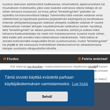
Suostut olemaan esittämättä loukkaavaa, vihamielistä, epämoraalista tai
muutakaan materiaalia, joka voisi loukata voimassa olevia lakeja oli se
sitten omassa maassasi, se maa, johon "WrestlingAlert"-palvelin on
sijoitettu tai kansainvälisiä lakeja. Toimimalla tätä vastoin voidaan sinut
välittömästi ja lopullisesti poistaa järjestelmän käyttäjistä ja tarvittaessa
internet-yhteydentarjoajaasi otetaan yhteyttä. Kaikkien viestien IP-osoite
tallennetaan näiden ehtojen noudattamisen tarkkailua varten. Hyväksyt,
että "WrestlingAlert" on oikeus poistaa, muokata, siirtää ja sulkea mikä
tahansa keskusteluketju tai viesti niin halutessamme. Suostut myös siihen,
että kaikki yllä annettu tieto tallennetaan tietokantaan. Tätä tietoa ei
anneta kolmannelle osapuolelle ilman suostumustasi, mutta "WrestlingAlert"
tai phpBB ei ole vastuussa mahdollisen tietoturvamurron aiheuttamasta
tietojen vuodosta ulkopuolisille tahoille.
Etusivu
Poista evästeet
Flat Style by
Ian Bradley
• Keskustelufoorumin ohjelmisto
phpBB
® Forum
Software © phpBB Limited
Tämä sivusto käyttää evästeitä parhaan
Käännös: phpBB Suomi (lurttinen, harritapio, Pettis)
käyttäjäkokemuksen varmistamiseksi.
Lue lisää
Selvä!