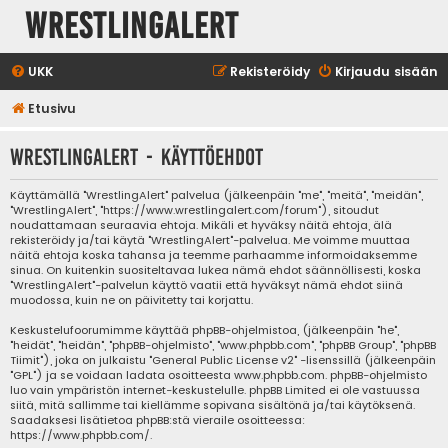
WrestlingAlert
UKK
Rekisteröidy
Kirjaudu sisään
Etusivu
WrestlingAlert - Käyttöehdot
Käyttämällä "WrestlingAlert" palvelua (jälkeenpäin "me", "meitä", "meidän",
"WrestlingAlert", "https://www.wrestlingalert.com/forum"), sitoudut
noudattamaan seuraavia ehtoja. Mikäli et hyväksy näitä ehtoja, älä
rekisteröidy ja/tai käytä "WrestlingAlert"-palvelua. Me voimme muuttaa
näitä ehtoja koska tahansa ja teemme parhaamme informoidaksemme
sinua. On kuitenkin suositeltavaa lukea nämä ehdot säännöllisesti, koska
"WrestlingAlert"-palvelun käyttö vaatii että hyväksyt nämä ehdot siinä
muodossa, kuin ne on päivitetty tai korjattu.
Keskustelufoorumimme käyttää phpBB-ohjelmistoa, (jälkeenpäin "he",
"heidät", "heidän", "phpBB-ohjelmisto", "www.phpbb.com", "phpBB Group", "phpBB
Tiimit"), joka on julkaistu "
General Public License v2
" -lisenssillä (jälkeenpäin
"GPL") ja se voidaan ladata osoitteesta
www.phpbb.com
. phpBB-ohjelmisto
luo vain ympäristön internet-keskustelulle. phpBB Limited ei ole vastuussa
siitä, mitä sallimme tai kiellämme sopivana sisältönä ja/tai käytöksenä.
Saadaksesi lisätietoa phpBB:stä vieraile osoitteessa:
https://www.phpbb.com/
.