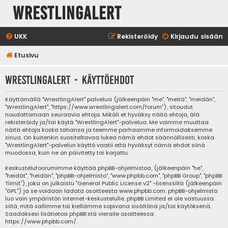
WrestlingAlert
UKK
Rekisteröidy
Kirjaudu sisään
Etusivu
WrestlingAlert - Käyttöehdot
Käyttämällä "WrestlingAlert" palvelua (jälkeenpäin "me", "meitä", "meidän",
"WrestlingAlert", "https://www.wrestlingalert.com/forum"), sitoudut
noudattamaan seuraavia ehtoja. Mikäli et hyväksy näitä ehtoja, älä
rekisteröidy ja/tai käytä "WrestlingAlert"-palvelua. Me voimme muuttaa
näitä ehtoja koska tahansa ja teemme parhaamme informoidaksemme
sinua. On kuitenkin suositeltavaa lukea nämä ehdot säännöllisesti, koska
"WrestlingAlert"-palvelun käyttö vaatii että hyväksyt nämä ehdot siinä
muodossa, kuin ne on päivitetty tai korjattu.
Keskustelufoorumimme käyttää phpBB-ohjelmistoa, (jälkeenpäin "he",
"heidät", "heidän", "phpBB-ohjelmisto", "www.phpbb.com", "phpBB Group", "phpBB
Tiimit"), joka on julkaistu "
General Public License v2
" -lisenssillä (jälkeenpäin
"GPL") ja se voidaan ladata osoitteesta
www.phpbb.com
. phpBB-ohjelmisto
luo vain ympäristön internet-keskustelulle. phpBB Limited ei ole vastuussa
siitä, mitä sallimme tai kiellämme sopivana sisältönä ja/tai käytöksenä.
Saadaksesi lisätietoa phpBB:stä vieraile osoitteessa:
https://www.phpbb.com/
.