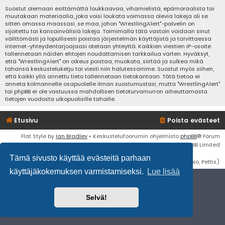
Suostut olemaan esittämättä loukkaavaa, vihamielistä, epämoraalista tai
muutakaan materiaalia, joka voisi loukata voimassa olevia lakeja oli se
sitten omassa maassasi, se maa, johon "WrestlingAlert"-palvelin on
sijoitettu tai kansainvälisiä lakeja. Toimimalla tätä vastoin voidaan sinut
välittömästi ja lopullisesti poistaa järjestelmän käyttäjistä ja tarvittaessa
internet-yhteydentarjoajaasi otetaan yhteyttä. Kaikkien viestien IP-osoite
tallennetaan näiden ehtojen noudattamisen tarkkailua varten. Hyväksyt,
että "WrestlingAlert" on oikeus poistaa, muokata, siirtää ja sulkea mikä
tahansa keskusteluketju tai viesti niin halutessamme. Suostut myös siihen,
että kaikki yllä annettu tieto tallennetaan tietokantaan. Tätä tietoa ei
anneta kolmannelle osapuolelle ilman suostumustasi, mutta "WrestlingAlert"
tai phpBB ei ole vastuussa mahdollisen tietoturvamurron aiheuttamasta
tietojen vuodosta ulkopuolisille tahoille.
Etusivu
Poista evästeet
Flat Style by
Ian Bradley
• Keskustelufoorumin ohjelmisto
phpBB
® Forum
Software © phpBB Limited
Tämä sivusto käyttää evästeitä parhaan
Käännös: phpBB Suomi (lurttinen, harritapio, Pettis)
käyttäjäkokemuksen varmistamiseksi.
Lue lisää
Selvä!