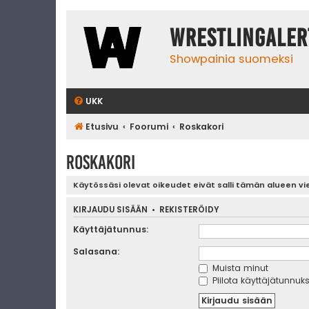
WrestlingAler
Showpainia suomeksi
UKK
Etusivu
Foorumi
Roskakori
Roskakori
Käytössäsi olevat oikeudet eivät salli tämän alueen vi
KIRJAUDU SISÄÄN
•
REKISTERÖIDY
Käyttäjätunnus:
Salasana:
Muista minut
Piilota käyttäjätunnuks