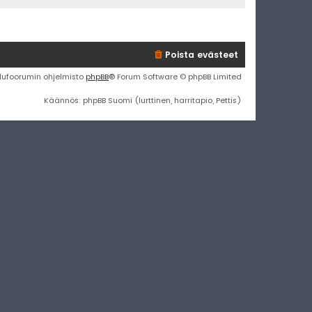
Poista evästeet
lufoorumin ohjelmisto
phpBB
® Forum Software © phpBB Limited
Käännös: phpBB Suomi (lurttinen, harritapio, Pettis)