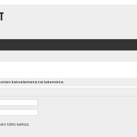
t
estien katselemista tai lukemista.
eni tällä kertaa