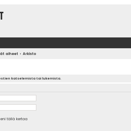
t
vät aiheet
Arkisto
estien katselemista tai lukemista.
eni tällä kertaa