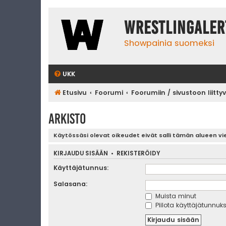
WrestlingAler
Showpainia suomeksi
UKK
Etusivu
Foorumi
Foorumiin / sivustoon liitty
Arkisto
Käytössäsi olevat oikeudet eivät salli tämän alueen vi
KIRJAUDU SISÄÄN
•
REKISTERÖIDY
Käyttäjätunnus:
Salasana:
Muista minut
Piilota käyttäjätunnuks