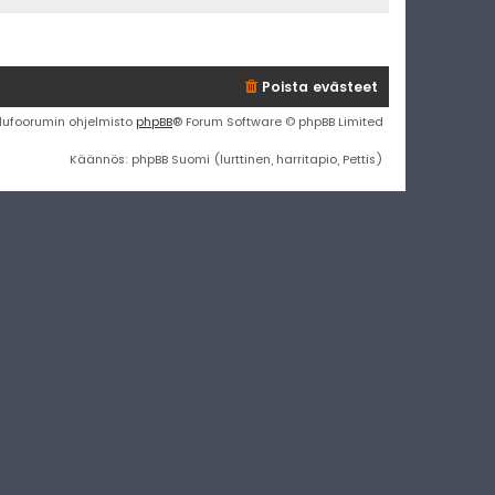
Poista evästeet
lufoorumin ohjelmisto
phpBB
® Forum Software © phpBB Limited
Käännös: phpBB Suomi (lurttinen, harritapio, Pettis)