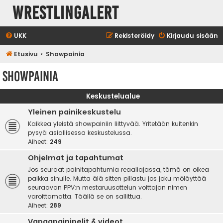
WrestlingAlert
UKK
Rekisteröidy
Kirjaudu sisään
Etusivu
Showpainia
Showpainia
Keskustelualue
Yleinen painikeskustelu
Kaikkea yleistä showpainiin liittyvää. Yritetään kuitenkin
pysyä asiallisessa keskustelussa.
Aiheet:
249
Ohjelmat ja tapahtumat
Jos seuraat painitapahtumia reaaliajassa, tämä on oikea
paikka sinulle. Mutta älä sitten pillastu jos joku möläyttää
seuraavan PPV:n mestaruusottelun voittajan nimen
varoittamatta. Täällä se on sallittua.
Aiheet:
289
Vapaapainipelit & videot