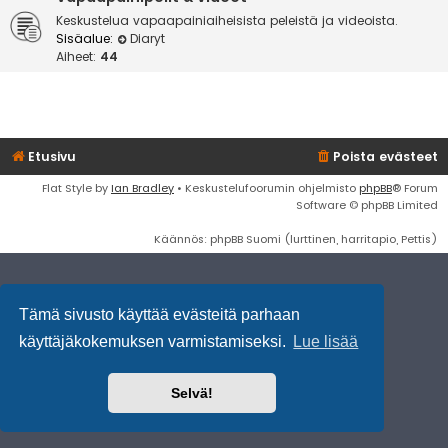
Keskustelua vapaapainiaiheisista peleistä ja videoista.
Sisäalue:
Diaryt
Aiheet:
44
Etusivu
Poista evästeet
Flat Style by
Ian Bradley
• Keskustelufoorumin ohjelmisto
phpBB
® Forum
Software © phpBB Limited
Käännös: phpBB Suomi (lurttinen, harritapio, Pettis)
Tämä sivusto käyttää evästeitä parhaan
käyttäjäkokemuksen varmistamiseksi.
Lue lisää
Selvä!