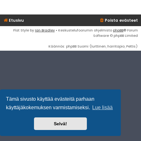
Etusivu
Poista evästeet
Flat Style by
Ian Bradley
• Keskustelufoorumin ohjelmisto
phpBB
® Forum
Software © phpBB Limited
Käännös: phpBB Suomi (lurttinen, harritapio, Pettis)
Tämä sivusto käyttää evästeitä parhaan
käyttäjäkokemuksen varmistamiseksi.
Lue lisää
Selvä!