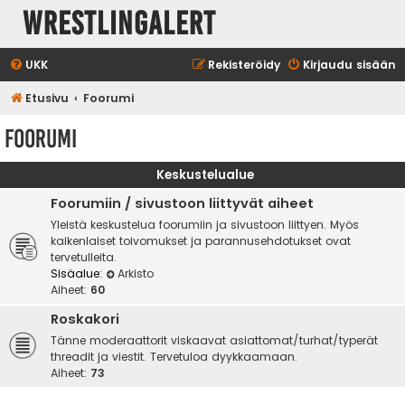
WrestlingAlert
UKK
Rekisteröidy
Kirjaudu sisään
Etusivu
Foorumi
Foorumi
Keskustelualue
Foorumiin / sivustoon liittyvät aiheet
Yleistä keskustelua foorumiin ja sivustoon liittyen. Myös
kaikenlaiset toivomukset ja parannusehdotukset ovat
tervetulleita.
Sisäalue:
Arkisto
Aiheet:
60
Roskakori
Tänne moderaattorit viskaavat asiattomat/turhat/typerät
threadit ja viestit. Tervetuloa dyykkaamaan.
Aiheet:
73