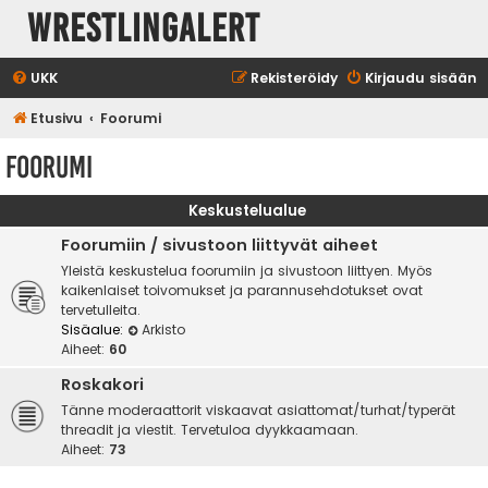
WrestlingAlert
UKK
Rekisteröidy
Kirjaudu sisään
Etusivu
Foorumi
Foorumi
Keskustelualue
Foorumiin / sivustoon liittyvät aiheet
Yleistä keskustelua foorumiin ja sivustoon liittyen. Myös
kaikenlaiset toivomukset ja parannusehdotukset ovat
tervetulleita.
Sisäalue:
Arkisto
Aiheet:
60
Roskakori
Tänne moderaattorit viskaavat asiattomat/turhat/typerät
threadit ja viestit. Tervetuloa dyykkaamaan.
Aiheet:
73