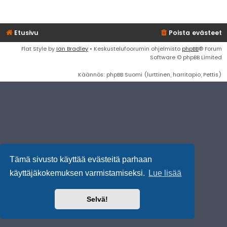
Etusivu
Poista evästeet
Flat Style by
Ian Bradley
• Keskustelufoorumin ohjelmisto
phpBB
® Forum
Software © phpBB Limited
Käännös: phpBB Suomi (lurttinen, harritapio, Pettis)
Tämä sivusto käyttää evästeitä parhaan
käyttäjäkokemuksen varmistamiseksi.
Lue lisää
Selvä!