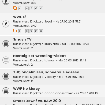
Vastaukset:
339
1
11
12
13
14
…
WWE 12
Uusin viesti Kirjoittaja
Jesuli
«
Ke 27.02.2013 15:21
Vastaukset:
347
1
11
12
13
14
…
Smash TV
Uusin viesti Kirjoittaja
Kuunlento
«
Su 30.09.2012 13:23
Vastaukset:
7
Nostalgiset wrestling-videot
Uusin viesti Kirjoittaja
takaovi
«
Ma 26.03.2012 21:49
Vastaukset:
2
THQ ongelmissa, saneeraus edessä
Uusin viesti Kirjoittaja
Velocity
«
Ma 16.01.2012 20:11
Vastaukset:
2
WWF No Mercy
Uusin viesti Kirjoittaja
canadiandestroyer
«
Ke 20.07.2011 10:11
SmackDown! vs. RAW 2010