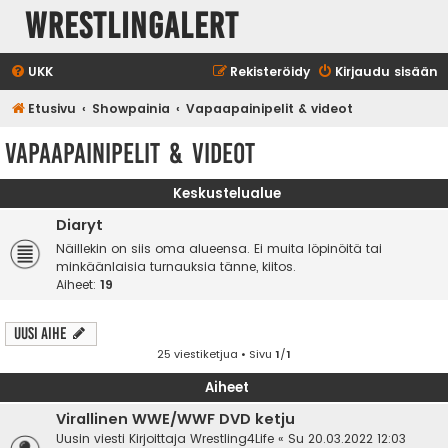
WrestlingAlert
UKK
Rekisteröidy
Kirjaudu sisään
Etusivu
Showpainia
Vapaapainipelit & videot
Vapaapainipelit & videot
Keskustelualue
Diaryt
Näillekin on siis oma alueensa. Ei muita löpinöitä tai
minkäänlaisia turnauksia tänne, kiitos.
Aiheet:
19
Uusi Aihe
25 viestiketjua • Sivu
1
/
1
Aiheet
Virallinen WWE/WWF DVD ketju
Uusin viesti Kirjoittaja
Wrestling4Life
«
Su 20.03.2022 12:03