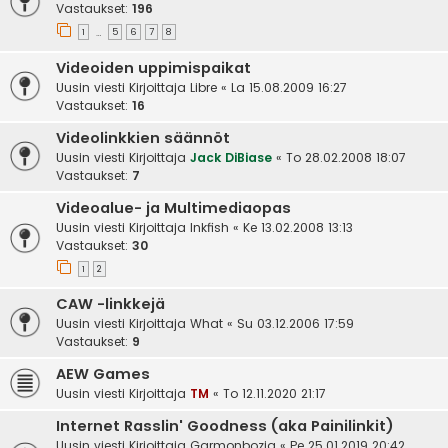
Vastaukset:
196
1
5
6
7
8
…
Videoiden uppimispaikat
Uusin viesti Kirjoittaja
Libre
«
La 15.08.2009 16:27
Vastaukset:
16
Videolinkkien säännöt
Uusin viesti Kirjoittaja
Jack DiBiase
«
To 28.02.2008 18:07
Vastaukset:
7
Videoalue- ja Multimediaopas
Uusin viesti Kirjoittaja
Inkfish
«
Ke 13.02.2008 13:13
Vastaukset:
30
1
2
CAW -linkkejä
Uusin viesti Kirjoittaja
What
«
Su 03.12.2006 17:59
Vastaukset:
9
AEW Games
Uusin viesti Kirjoittaja
TM
«
To 12.11.2020 21:17
Internet Rasslin' Goodness (aka Painilinkit)
Uusin viesti Kirjoittaja
Garmonbozia
«
Pe 25.01.2019 20:42